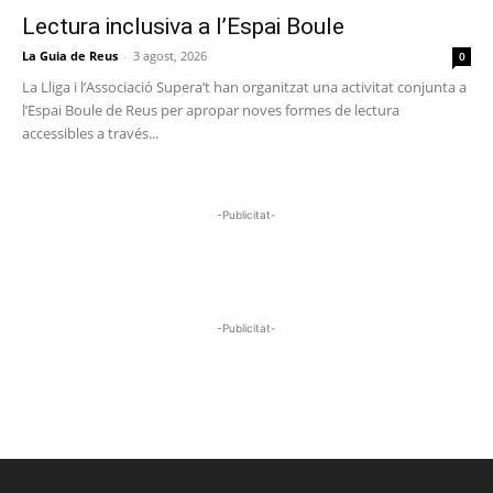
Lectura inclusiva a l’Espai Boule
La Guia de Reus
-
3 agost, 2026
0
La Lliga i l’Associació Supera’t han organitzat una activitat conjunta a
l’Espai Boule de Reus per apropar noves formes de lectura
accessibles a través...
-Publicitat-
-Publicitat-