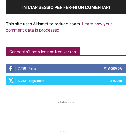
INICIAR SESSIÓ PER FER-HI UN COMENTARI
This site uses Akismet to reduce spam.
Learn how your
comment data is processed.
Connecta't amb les nostres xarxes
7,490
Fans
M' AGRADA
3,252
Seguidors
SEGUIR
-Publicitat-