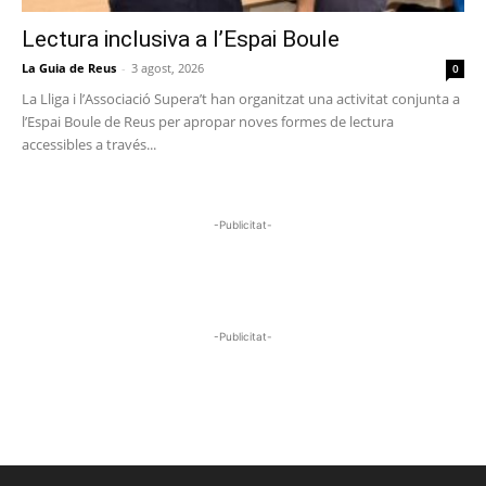
Lectura inclusiva a l’Espai Boule
La Guia de Reus
-
3 agost, 2026
0
La Lliga i l’Associació Supera’t han organitzat una activitat conjunta a
l’Espai Boule de Reus per apropar noves formes de lectura
accessibles a través...
-Publicitat-
-Publicitat-