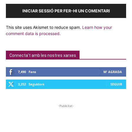
INICIAR SESSIÓ PER FER-HI UN COMENTARI
This site uses Akismet to reduce spam.
Learn how your
comment data is processed.
Connecta't amb les nostres xarxes
7,490
Fans
M' AGRADA
3,252
Seguidors
SEGUIR
-Publicitat-