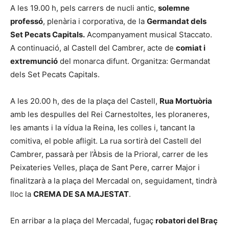
A les 19.00 h, pels carrers de nucli antic,
solemne
professó
, plenària i corporativa, de la
Germandat dels
Set Pecats Capitals.
Acompanyament musical Staccato.
A continuació, al Castell del Cambrer, acte de
comiat i
extremunció
del monarca difunt. Organitza: Germandat
dels Set Pecats Capitals.
A les 20.00 h, des de la plaça del Castell,
Rua Mortuòria
amb les despulles del Rei Carnestoltes, les ploraneres,
les amants i la vídua la Reina, les colles i, tancant la
comitiva, el poble afligit. La rua sortirà del Castell del
Cambrer, passarà per l’Àbsis de la Prioral, carrer de les
Peixateries Velles, plaça de Sant Pere, carrer Major i
finalitzarà a la plaça del Mercadal on, seguidament, tindrà
lloc la
CREMA DE SA MAJESTAT
.
En arribar a la plaça del Mercadal, fugaç
robatori del Braç