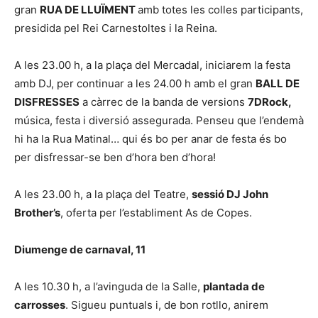
gran
RUA DE LLUÏMENT
amb totes les colles participants,
presidida pel Rei Carnestoltes i la Reina.
A les 23.00 h, a la plaça del Mercadal, iniciarem la festa
amb DJ, per continuar a les 24.00 h amb el gran
BALL DE
DISFRESSES
a càrrec de la banda de versions
7DRock,
música, festa i diversió assegurada. Penseu que l’endemà
hi ha la Rua Matinal… qui és bo per anar de festa és bo
per disfressar-se ben d’hora ben d’hora!
A les 23.00 h, a la plaça del Teatre,
sessió DJ John
Brother’s
, oferta per l’establiment As de Copes.
Diumenge de carnaval, 11
A les 10.30 h, a l’avinguda de la Salle,
plantada de
carrosses
. Sigueu puntuals i, de bon rotllo, anirem