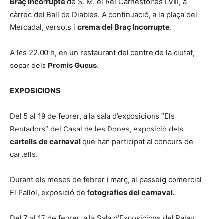
Braç Incorrupte
de S. M. el Rei Carnestoltes LVIII, a
càrrec del Ball de Diables. A continuació, a la plaça del
Mercadal, versots i
crema del Braç Incorrupte
.
A les 22.00 h, en un restaurant del centre de la ciutat,
sopar dels
Premis Gueus
.
EXPOSICIONS
Del 5 al 19 de febrer, a la sala d’exposicions “Els
Rentadors” del Casal de les Dones, exposició dels
cartells
de carnaval
que han participat al concurs de
cartells.
Durant els mesos de febrer i març, al passeig comercial
El Pallol, exposició de
fotografies del carnaval.
Del 7 al 17 de febrer, a la Sala d’Exposicions del Palau