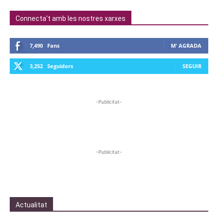
Connecta't amb les nostres xarxes
7,490
Fans
M' AGRADA
3,252
Seguidors
SEGUIR
-Publicitat-
-Publicitat-
Actualitat