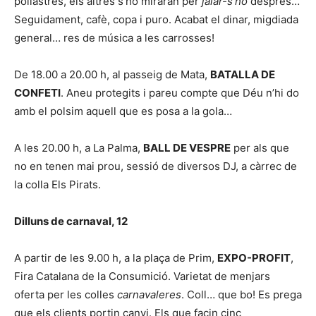
pollastres, els altres s’ho miraran per
jalar-s’ho
després…
Seguidament, cafè, copa i puro. Acabat el dinar, migdiada
general… res de música a les carrosses!
De 18.00 a 20.00 h, al passeig de Mata,
BATALLA DE
CONFETI
. Aneu protegits i pareu compte que Déu n’hi do
amb el polsim aquell que es posa a la gola…
A les 20.00 h, a La Palma,
BALL DE VESPRE
per als que
no en tenen mai prou, sessió de diversos DJ, a càrrec de
la colla Els Pirats.
Dilluns de carnaval, 12
A partir de les 9.00 h, a la plaça de Prim,
EXPO-PROFIT
,
Fira Catalana de la Consumició. Varietat de menjars
oferta per les colles
carnavaleres
. Coll… que bo! Es prega
que els clients portin canvi. Els que facin cinc