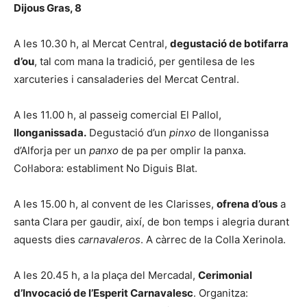
Dijous Gras, 8
A les 10.30 h, al Mercat Central,
degustació de botifarra
d’ou
, tal com mana la tradició, per gentilesa de les
xarcuteries i cansaladeries del Mercat Central.
A les 11.00 h, al passeig comercial El Pallol,
llonganissada.
Degustació d’un
pinxo
de llonganissa
d’Alforja per un
panxo
de pa per omplir la panxa.
Col·labora: establiment No Diguis Blat.
A les 15.00 h, al convent de les Clarisses,
ofrena d’ous
a
santa Clara per gaudir, així, de bon temps i alegria durant
aquests dies
carnavaleros
. A càrrec de la Colla Xerinola.
A les 20.45 h, a la plaça del Mercadal,
Cerimonial
d’Invocació de l’Esperit Carnavalesc
. Organitza: