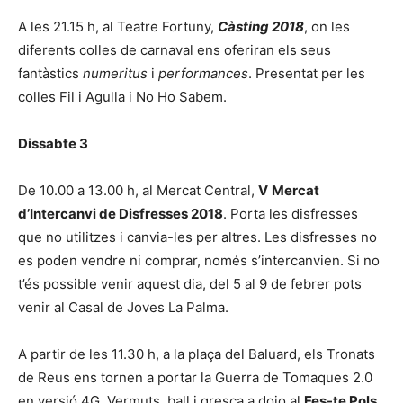
A les 21.15 h, al Teatre Fortuny,
Càsting 2018
, on les
diferents colles de carnaval ens oferiran els seus
fantàstics
numeritus
i
performances
. Presentat per les
colles Fil i Agulla i No Ho Sabem.
Dissabte 3
De 10.00 a 13.00 h, al Mercat Central,
V
Mercat
d’Intercanvi de Disfresses 2018
. Porta les disfresses
que no utilitzes i canvia-les per altres. Les disfresses no
es poden vendre ni comprar, només s’intercanvien. Si no
t’és possible venir aquest dia, del 5 al 9 de febrer pots
venir al Casal de Joves La Palma.
A partir de les 11.30 h, a la plaça del Baluard, els Tronats
de Reus ens tornen a portar la Guerra de Tomaques 2.0
en versió 4G. Vermuts, ball i gresca a dojo al
Fes-te Pols,