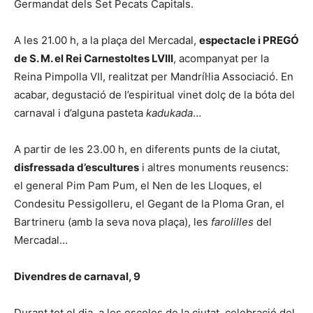
Germandat dels Set Pecats Capitals.
A les 21.00 h, a la plaça del Mercadal,
espectacle i PREGÓ
de S. M. el Rei Carnestoltes LVIII
, acompanyat per la
Reina Pimpolla VII, realitzat per Mandríl·lia Associació. En
acabar, degustació de l’espiritual vinet dolç de la bóta del
carnaval i d’alguna pasteta
kadukada
…
A partir de les 23.00 h, en diferents punts de la ciutat,
disfressada d’escultures
i altres monuments reusencs:
el general Pim Pam Pum, el Nen de les Lloques, el
Condesitu Pessigolleru, el Gegant de la Ploma Gran, el
Bartrineru (amb la seva nova plaça), les
farolilles
del
Mercadal…
Divendres de carnaval, 9
Durant tot el dia, a les escoles de la ciutat, celebració del