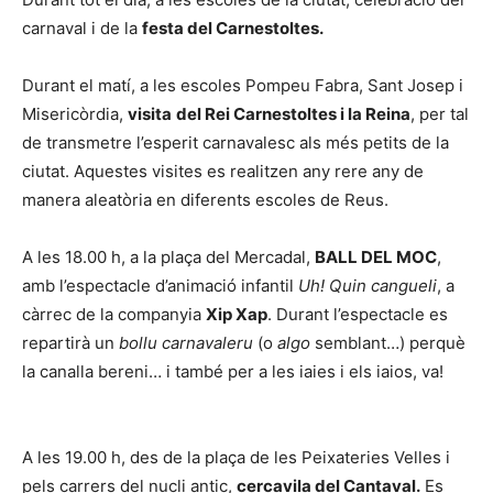
carnaval i de la
festa del Carnestoltes.
Durant el matí, a les escoles Pompeu Fabra, Sant Josep i
Misericòrdia,
visita
del Rei Carnestoltes i la Reina
, per tal
de transmetre l’esperit carnavalesc als més petits de la
ciutat. Aquestes visites es realitzen any rere any de
manera aleatòria en diferents escoles de Reus.
A les 18.00 h, a la plaça del Mercadal,
BALL DEL MOC
,
amb l’espectacle d’animació infantil
Uh! Quin cangueli
, a
càrrec de la companyia
Xip Xap
. Durant l’espectacle es
repartirà un
bollu
carnavaleru
(o
algo
semblant…) perquè
la canalla bereni… i també per a les iaies i els iaios, va!
A les 19.00 h, des de la plaça de les Peixateries Velles i
pels carrers del nucli antic,
cercavila del Cantaval.
Es