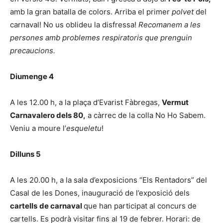
amb la gran batalla de colors. Arriba el primer
polvet
del
carnaval! No us oblideu la disfressa!
Recomanem a les
persones amb problemes respiratoris que prenguin
precaucions.
Diumenge 4
A les 12.00 h, a la plaça d’Evarist Fàbregas,
Vermut
Carnavalero dels 80,
a càrrec de la colla No Ho Sabem.
Veniu a moure l’
esqueletu
!
Dilluns 5
A les 20.00 h, a la sala d’exposicions “Els Rentadors” del
Casal de les Dones, inauguració de l’exposició dels
cartells
de carnaval
que han participat al concurs de
cartells. Es podrà visitar fins al 19 de febrer. Horari: de