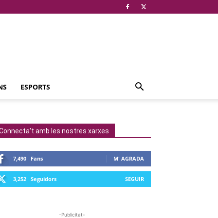
NS
ESPORTS
Connecta't amb les nostres xarxes
7,490
Fans
M' AGRADA
3,252
Seguidors
SEGUIR
-Publicitat-