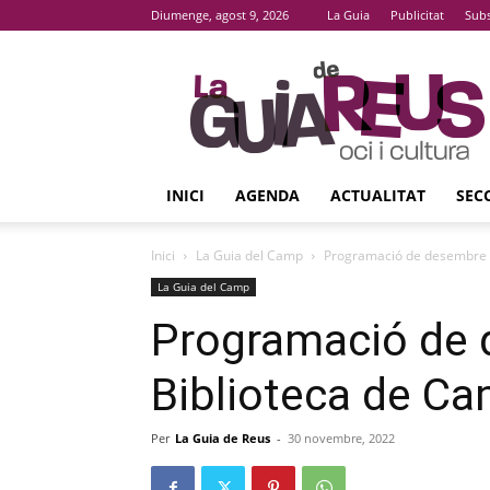
Diumenge, agost 9, 2026
La Guia
Publicitat
Subs
La
Guia
De
Reus
INICI
AGENDA
ACTUALITAT
SEC
Inici
La Guia del Camp
Programació de desembre a
La Guia del Camp
Programació de 
Biblioteca de Ca
Per
La Guia de Reus
-
30 novembre, 2022