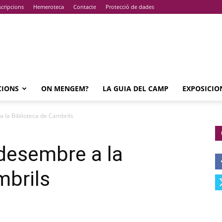
cripcions
Hemeroteca
Contacte
Protecció de dades
CIONS
ON MENGEM?
LA GUIA DEL CAMP
EXPOSICIO
 la Biblioteca de Cambrils
desembre a la
mbrils