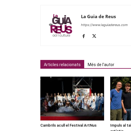
La Guia de Reus
https://www.laguiadereus.com
Articles relacionats
Més de l'autor
Cambrils acull el Festival ArtNus
Impuls al ta