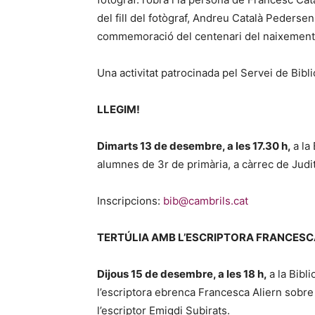
del fill del fotògraf, Andreu Català Pedersen
commemoració del centenari del naixement 
Una activitat patrocinada pel Servei de Bibl
LLEGIM!
Dimarts 13 de desembre, a les 17.30 h,
a la
alumnes de 3r de primària, a càrrec de Judi
Inscripcions:
bib@cambrils.cat
TERTÚLIA AMB L’ESCRIPTORA FRANCESC
Dijous 15 de desembre, a les 18 h,
a la Bibl
l’escriptora ebrenca Francesca Aliern sobre 
l’escriptor Emigdi Subirats.