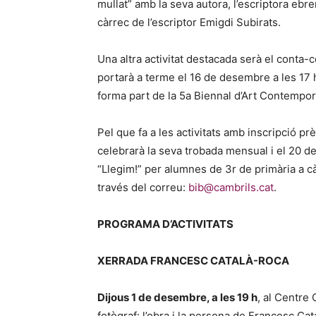
mullat” amb la seva autora, l’escriptora ebr
càrrec de l’escriptor Emigdi Subirats.
Una altra activitat destacada serà el conta
portarà a terme el 16 de desembre a les 17 
forma part de la 5a Biennal d’Art Contemp
Pel que fa a les activitats amb inscripció pr
celebrarà la seva trobada mensual i el 20 de
“Llegim!” per alumnes de 3r de primària a c
través del correu:
bib@cambrils.cat
.
PROGRAMA D’ACTIVITATS
XERRADA FRANCESC CATALÀ-ROCA
Dijous 1 de desembre, a les 19 h
, al Centre 
fotògraf: l’obra i la persona de Francesc Cat