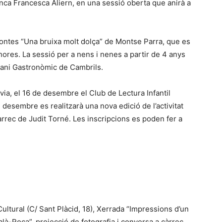
enca Francesca Aliern, en una sessió oberta que anirà a
-contes “Una bruixa molt dolça” de Montse Parra, que es
hores. La sessió per a nens i nenes a partir de 4 anys
orani Gastronòmic de Cambrils.
èvia, el 16 de desembre el Club de Lectura Infantil
 desembre es realitzarà una nova edició de l’activitat
àrrec de Judit Torné. Les inscripcions es poden fer a
Cultural (C/ Sant Plàcid, 18), Xerrada “Impressions d’un
alà-Roca”, projecció de fotografia i conversa a càrrec