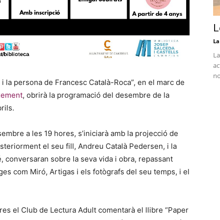
L
La
La
ac
no
a i la persona de Francesc Català-Roca”, en el marc de
xement
, obrirà la programació del desembre de la
brils.
esembre a les 19 hores, s’iniciarà amb la projecció de
teriorment el seu fill, Andreu Català Pedersen, i la
, conversaran sobre la seva vida i obra, repassant
s com Miró, Artigas i els fotògrafs del seu temps, i el
res el Club de Lectura Adult comentarà el llibre “Paper