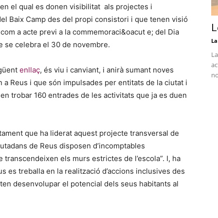
en el qual es donen visibilitat als projectes i
 del Baix Camp des del propi consistori i que tenen visió
L
t com a acte previ a la commemoraci&oacut e; del Dia
La
ue se celebra el 30 de novembre.
La
ac
egüent
enllaç
, és viu i canviant, i anirà sumant noves
no
a Reus i que són impulsades per entitats de la ciutat i
n trobar 160 entrades de les activitats que ja es duen
tament que ha liderat aquest projecte transversal de
 ciutadans de Reus disposen d’incomptables
e transcendeixen els murs estrictes de l’escola”. I, ha
s es treballa en la realització d’accions inclusives des
eten desenvolupar el potencial dels seus habitants al