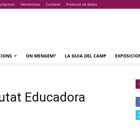
cripcions
Hemeroteca
Contacte
Protecció de dades
CIONS
ON MENGEM?
LA GUIA DEL CAMP
EXPOSICIO
utat Educadora