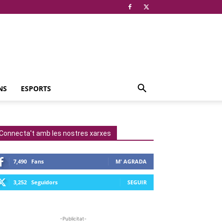
NS
ESPORTS
Connecta't amb les nostres xarxes
7,490
Fans
M' AGRADA
3,252
Seguidors
SEGUIR
-Publicitat-