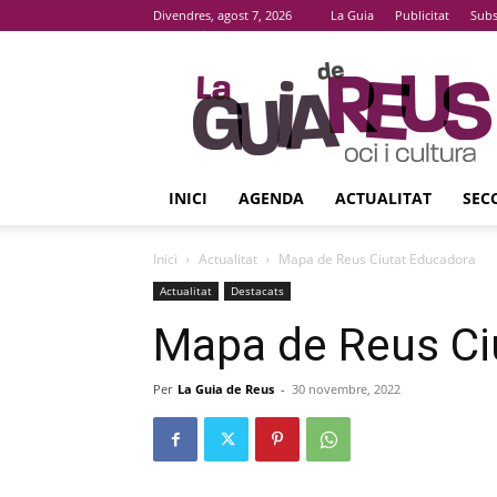
Divendres, agost 7, 2026
La Guia
Publicitat
Subs
La
Guia
De
Reus
INICI
AGENDA
ACTUALITAT
SEC
Inici
Actualitat
Mapa de Reus Ciutat Educadora
Actualitat
Destacats
Mapa de Reus Ci
Per
La Guia de Reus
-
30 novembre, 2022