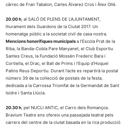
càrrec de Fran Tabalon, Carles Álvarez Cros i Àlex Ollé.
20.00 h
, al SALÓ DE PLENS DE L’AJUNTAMENT,
lliurament dels Guardons de la Ciutat 2017. Un
homenatge públic a la societat civil de casa nostra.
Mencions ho
norífiques municipals
a l’Escola Prat de la
Riba, la Banda-Cobla Pare Manyanet, el Club Esportiu
Santes Creus, la Fundació Mossèn Frederic Bara i
Cortiella, el Drac, el Ball de Prims i l’Equip d’Hoquei
Patins Reus Deportiu. Durant l’acte es repartirà la postal
número 39 de la col·lecció de postals de la festa,
dedicada a la Carrossa Triomfal de la Germandat de Sant
Isidre i Santa Llúcia.
20.30 h
, pel NUCLI ANTIC, el Carro dels Romanços.
Bravium Teatre ens ofereix una passejada teatral pels
carrers del centre de la ciutat basada en la rica producció