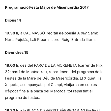
Programació Festa Major de Misericòrdia 2017
Dijous 14
19.30 h,
a CAL MASSÓ,
recital de poesia
A punt
, amb
Núria Pujolàs, Lali Ribera i Jordi Roig. Entrada lliure.
Divendres 15
18.00 h
, des del PARC DE LA MORENETA (carrer de Flix,
32; barri de Montserrat), repartiment del programa de les
Festes de la Mare de Déu de Misericòrdia. El Xiquet i la
Xiqueta, acompanyats pel Campi, viatjaran en cotxes
d’època fins a la plaça del Mercadal tot repartint el
programa de festes.
19.30 h,
a la PLAÇA D’EVARIST FÀBREGAS,
VI Festival