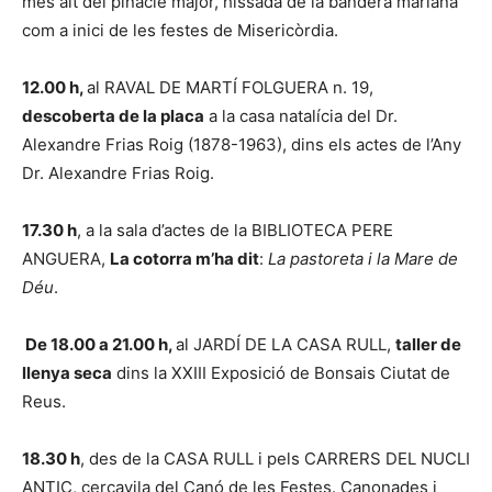
més alt del pinacle major, hissada de la bandera mariana
com a inici de les festes de Misericòrdia.
12.00 h,
al RAVAL DE MARTÍ FOLGUERA n. 19,
descoberta de la placa
a la casa natalícia del Dr.
Alexandre Frias Roig (1878-1963), dins els actes de l’Any
Dr. Alexandre Frias Roig.
17.30 h
, a la sala d’actes de la BIBLIOTECA PERE
ANGUERA,
La cotorra m’ha dit
:
La pastoreta i la Mare de
Déu
.
De 18.00 a 21.00 h,
al JARDÍ DE LA CASA RULL,
taller de
llenya seca
dins la XXIII Exposició de Bonsais Ciutat de
Reus.
18.30 h
, des de la CASA RULL i pels CARRERS DEL NUCLI
ANTIC, cercavila del Canó de les Festes. Canonades i