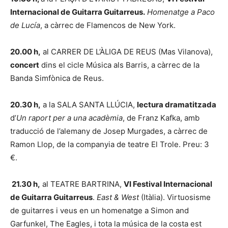
Internacional de Guitarra Guitarreus.
Homenatge a Paco
de Lucía
, a càrrec de Flamencos de New York.
20.00 h,
al CARRER DE L’ÀLIGA DE REUS (Mas Vilanova),
concert
dins el cicle Música als Barris, a càrrec de la
Banda Simfònica de Reus.
20.30 h,
a la SALA SANTA LLÚCIA,
lectura dramatitzada
d’
Un raport per a una acadèmia
, de Franz Kafka, amb
traducció de l’alemany de Josep Murgades, a càrrec de
Ramon Llop, de la companyia de teatre El Trole. Preu: 3
€.
21.30 h,
al TEATRE BARTRINA,
VI Festival Internacional
de Guitarra Guitarreus
.
East & West
(Itàlia). Virtuosisme
de guitarres i veus en un homenatge a Simon and
Garfunkel, The Eagles, i tota la música de la costa est