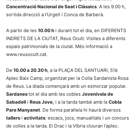
Concentració Nacional de Seat i Clàssics
. A les 9.00 h,
sortida direcció a l’Urgell i Conca de Barberà.
A partir de les
10.00 h
i durant tot el dia, en DIFERENTS
INDRETS DE LA CIUTAT, Reus Ocult. Visites a diferents
espais patrimonials de la ciutat. Més informació a
www.reusocult.cat.
De
10.00 a 20.30 h
, a la PLAÇA DEL SANTUARI, 51è
Aplec Baix Camp, organitzat per la Colla Sardanista Rosa
de Reus. La diada començarà amb un esmorzar popular.
Sardanes
tot el dia amb les cobles
Jovenívola de
Sabadell
i
Reus Jove,
i a la tarda també amb la
Cobla
Pare Manyanet
. De forma paral·lela hi haurà diversos
tallers
i
activitats
: escacs, jocs, manualitats i un concurs
de colles a la tarda. El Drac i la Víbria clouran l’aplec.