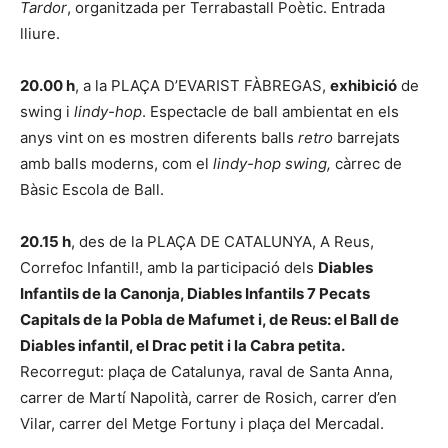
Tardor
, organitzada per Terrabastall Poètic. Entrada
lliure.
20.00 h
, a la PLAÇA D’EVARIST FÀBREGAS,
exhibició
de
swing i
lindy-hop
. Espectacle de ball ambientat en els
anys vint on es mostren diferents balls
retro
barrejats
amb balls moderns, com el
lindy-hop swing,
càrrec de
Bàsic Escola de Ball.
20.15 h
, des de la PLAÇA DE CATALUNYA, A Reus,
Correfoc Infantil!, amb la participació dels
Diables
Infantils de la Canonja, Diables Infantils 7 Pecats
Capitals de la Pobla de Mafumet i, de Reus: el Ball de
Diables infantil, el Drac petit i la Cabra petita.
Recorregut: plaça de Catalunya, raval de Santa Anna,
carrer de Martí Napolità, carrer de Rosich, carrer d’en
Vilar, carrer del Metge Fortuny i plaça del Mercadal.