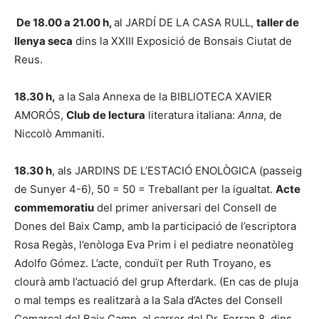
De 18.00 a 21.00 h,
al JARDÍ DE LA CASA RULL,
taller de
llenya seca
dins la XXIII Exposició de Bonsais Ciutat de
Reus.
18.30 h,
a la Sala Annexa de la BIBLIOTECA XAVIER
AMORÓS,
Club de lectura
literatura italiana:
Anna
, de
Niccolò Ammaniti.
18.30 h
, als JARDINS DE L’ESTACIÓ ENOLÒGICA (passeig
de Sunyer 4-6), 50 = 50 = Treballant per la igualtat.
Acte
commemoratiu
del primer aniversari del Consell de
Dones del Baix Camp, amb la participació de l’escriptora
Rosa Regàs, l’enòloga Eva Prim i el pediatre neonatòleg
Adolfo Gómez. L’acte, conduït per Ruth Troyano, es
clourà amb l’actuació del grup Afterdark. (En cas de pluja
o mal temps es realitzarà a la Sala d’Actes del Consell
Comarcal del Baix Camp, al carrer del Dr. Ferran 8, dins