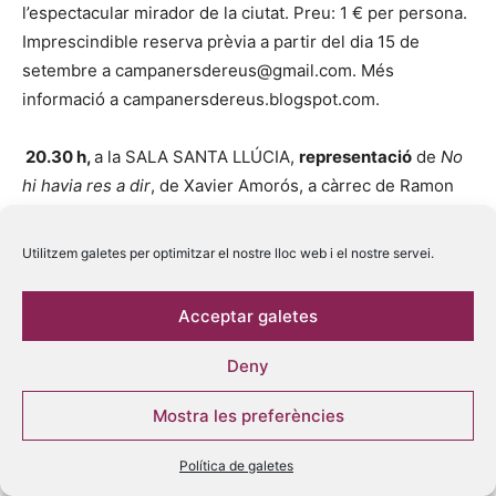
l’espectacular mirador de la ciutat. Preu: 1 € per persona.
Imprescindible reserva prèvia a partir del dia 15 de
setembre a campanersdereus@gmail.com. Més
informació a campanersdereus.blogspot.com.
20.30 h,
a la SALA SANTA LLÚCIA,
representació
de
No
hi havia res a dir
, de Xavier Amorós, a càrrec de Ramon
Llop, de la companyia de teatre El Trole. Preu: 3 €.
Utilitzem galetes per optimitzar el nostre lloc web i el nostre servei.
21.00 h,
a la PLAÇA DEL MERCADAL, assaig especial dels
Xiquets de Reus
.
Acceptar galetes
21.30 h
, a CAL MASSÓ,
concert
a la terrassa amb
Deny
4Hiverns (pop/Bcn). Entrada: 5 € amb consumició mínima
Mostra les preferències
inclosa.
Política de galetes
22.00 h,
al TEATRE BARTRINA,
concert
Coldday. A very