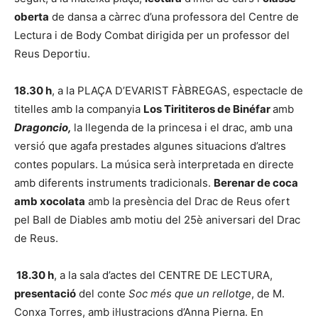
oberta
de dansa a càrrec d’una professora del Centre de
Lectura i de Body Combat dirigida per un professor del
Reus Deportiu.
18.30 h
, a la PLAÇA D’EVARIST FÀBREGAS, espectacle de
titelles amb la companyia
Los Tirititeros de Binéfar
amb
Dragoncio,
la llegenda de la princesa i el drac, amb una
versió que agafa prestades algunes situacions d’altres
contes populars. La música serà interpretada en directe
amb diferents instruments tradicionals.
Berenar de coca
amb xocolata
amb la presència del Drac de Reus ofert
pel Ball de Diables amb motiu del 25è aniversari del Drac
de Reus.
18.30 h
, a la sala d’actes del CENTRE DE LECTURA,
presentació
del conte
Soc més que un rellotge
, de M.
Conxa Torres, amb il·lustracions d’Anna Pierna. En