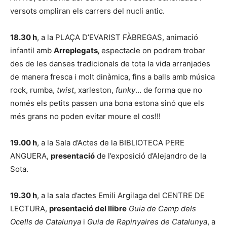
versots ompliran els carrers del nucli antic.
18.30 h
, a la PLAÇA D’EVARIST FÀBREGAS, animació
infantil amb
Arreplegats
,
espectacle on podrem trobar
des de les danses tradicionals de tota la vida arranjades
de manera fresca i molt dinàmica, fins a balls amb música
rock, rumba,
twist
, xarleston,
funky
… de forma que no
només els petits passen una bona estona sinó que els
més grans no poden evitar moure el cos!!!
19.00 h
, a la Sala d’Actes de la BIBLIOTECA PERE
ANGUERA,
presentació
de l’exposició d’Alejandro de la
Sota.
19.30 h
, a la sala d’actes Emili Argilaga del CENTRE DE
LECTURA,
presentació del llibre
Guia de Camp dels
Ocells de Catalunya
i
Guia de Rapinyaires de Catalunya
, a