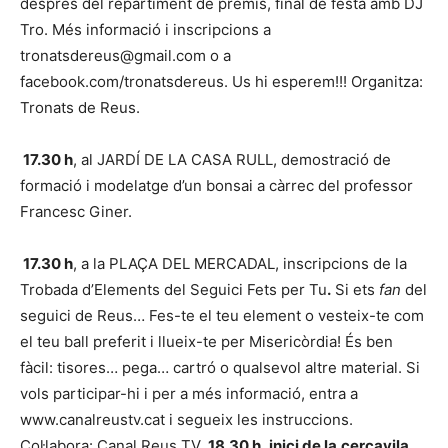
després del repartiment de premis, final de festa amb DJ
Tro. Més informació i inscripcions a
tronatsdereus@gmail.com o a
facebook.com/tronatsdereus. Us hi esperem!!! Organitza:
Tronats de Reus.
17.30 h
, al JARDÍ DE LA CASA RULL, demostració de
formació i modelatge d’un bonsai a càrrec del professor
Francesc Giner.
17.30 h
, a la PLAÇA DEL MERCADAL, inscripcions de la
Trobada d’Elements del Seguici Fets per Tu
.
Si ets
fan
del
seguici de Reus… Fes-te el teu element o vesteix-te com
el teu ball preferit i llueix-te per Misericòrdia! És ben
fàcil: tisores… pega… cartró o qualsevol altre material. Si
vols participar-hi i per a més informació, entra a
www.canalreustv.cat i segueix les instruccions.
Col·labora: Canal Reus TV.
1
8.30 h
,
inici de la
cercavila