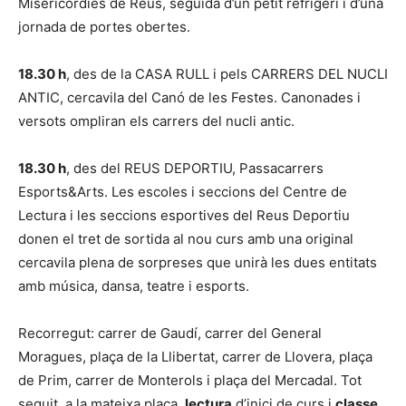
Misericòrdies de Reus, seguida d’un petit refrigeri i d’una
jornada de portes obertes.
18.30 h
, des de la CASA RULL i pels CARRERS DEL NUCLI
ANTIC, cercavila del Canó de les Festes. Canonades i
versots ompliran els carrers del nucli antic.
18.30 h
, des del REUS DEPORTIU, Passacarrers
Esports&Arts. Les escoles i seccions del Centre de
Lectura i les seccions esportives del Reus Deportiu
donen el tret de sortida al nou curs amb una original
cercavila plena de sorpreses que unirà les dues entitats
amb música, dansa, teatre i esports.
Recorregut: carrer de Gaudí, carrer del General
Moragues, plaça de la Llibertat, carrer de Llovera, plaça
de Prim, carrer de Monterols i plaça del Mercadal. Tot
seguit, a la mateixa plaça,
lectura
d’inici de curs i
classe