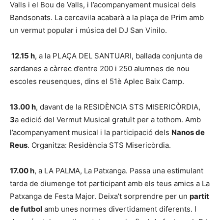
Valls i el Bou de Valls, i l’acompanyament musical dels
Bandsonats. La cercavila acabarà a la plaça de Prim amb
un vermut popular i música del DJ San Vinilo.
12.15 h
, a la PLAÇA DEL SANTUARI, ballada conjunta de
sardanes a càrrec d’entre 200 i 250 alumnes de nou
escoles reusenques, dins el 51è Aplec Baix Camp.
13.00 h
, davant de la RESIDÈNCIA STS MISERICÒRDIA,
3
a edició del Vermut Musical gratuït per a tothom. Amb
l’acompanyament musical i la participació dels
Nanos de
Reus
. Organitza: Residència STS Misericòrdia.
17.00 h
, a LA PALMA, La Patxanga. Passa una estimulant
tarda de diumenge tot participant amb els teus amics a La
Patxanga de Festa Major. Deixa’t sorprendre per un
partit
de futbol
amb unes normes divertidament diferents. I