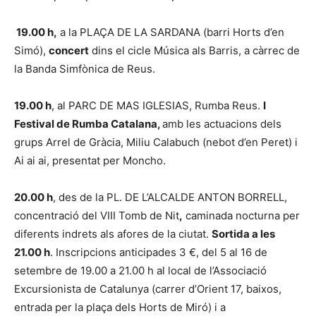
19.00 h,
a la PLAÇA DE LA SARDANA (barri Horts d’en
Simó),
concert
dins el cicle Música als Barris, a càrrec de
la Banda Simfònica de Reus.
19.00 h
, al PARC DE MAS IGLESIAS, Rumba Reus.
I
Festival de Rumba Catalana,
amb les actuacions dels
grups Arrel de Gràcia, Miliu Calabuch (nebot d’en Peret) i
Ai ai ai, presentat per Moncho.
20.00 h
, des de la PL. DE L’ALCALDE ANTON BORRELL,
concentració del VIII Tomb de Nit
,
caminada nocturna per
diferents indrets als afores de la ciutat.
Sortida a les
21.00 h
. Inscripcions anticipades 3 €, del 5 al 16 de
setembre de 19.00 a 21.00 h al local de l’Associació
Excursionista de Catalunya (carrer d’Orient 17, baixos,
entrada per la plaça dels Horts de Miró) i a