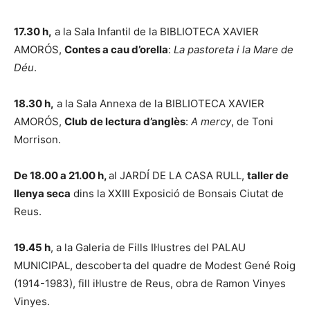
17.30 h,
a la Sala Infantil de la BIBLIOTECA XAVIER
AMORÓS,
Contes a cau d’orella
:
La pastoreta i la Mare de
Déu
.
18.30 h,
a la Sala Annexa de la BIBLIOTECA XAVIER
AMORÓS,
Club de lectura d’anglès
:
A mercy
, de Toni
Morrison.
De 18.00 a 21.00 h,
al JARDÍ DE LA CASA RULL,
taller de
llenya seca
dins la XXIII Exposició de Bonsais Ciutat de
Reus.
19.45 h
, a la Galeria de Fills Il·lustres del PALAU
MUNICIPAL, descoberta del quadre de Modest Gené Roig
(1914-1983), fill il·lustre de Reus, obra de Ramon Vinyes
Vinyes.