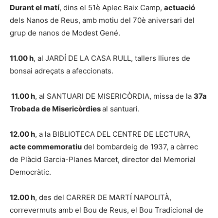
Durant el matí
, dins el 51è Aplec Baix Camp,
actuació
dels Nanos de Reus, amb motiu del 70è aniversari del
grup de nanos de Modest Gené.
11.00 h
, al JARDÍ DE LA CASA RULL, tallers lliures de
bonsai adreçats a afeccionats.
11.00 h
, al SANTUARI DE MISERICÒRDIA, missa de la
37a
Trobada de Misericòrdies
al santuari.
12.00 h
, a la BIBLIOTECA DEL CENTRE DE LECTURA,
acte commemoratiu
del bombardeig de 1937, a càrrec
de Plàcid Garcia-Planes Marcet, director del Memorial
Democràtic.
12.00 h
, des del CARRER DE MARTÍ NAPOLITÀ,
correvermuts amb el Bou de Reus, el Bou Tradicional de