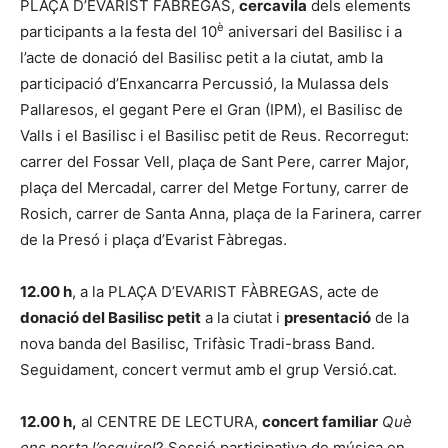
PLAÇA D’EVARIST FÀBREGAS,
cercavila
dels elements
è
participants a la festa del 10
aniversari del Basilisc i a
l’acte de donació del Basilisc petit a la ciutat, amb la
participació d’Enxancarra Percussió, la Mulassa dels
Pallaresos, el gegant Pere el Gran (IPM), el Basilisc de
Valls i el Basilisc i el Basilisc petit de Reus. Recorregut:
carrer del Fossar Vell, plaça de Sant Pere, carrer Major,
plaça del Mercadal, carrer del Metge Fortuny, carrer de
Rosich, carrer de Santa Anna, plaça de la Farinera, carrer
de la Presó i plaça d’Evarist Fàbregas.
12.00 h
, a la PLAÇA D’EVARIST FÀBREGAS, acte de
donació del Basilisc petit
a la ciutat i
presentació
de la
nova banda del Basilisc, Trifàsic Tradi-brass Band.
Seguidament, concert vermut amb el grup Versió.cat.
12.00 h,
al CENTRE DE LECTURA,
concert familiar
Què
ens porta l’esquirol
? Sessió participativa de música en