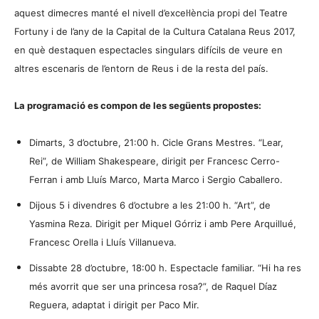
aquest dimecres manté el nivell d’excel·lència propi del Teatre
Fortuny i de l’any de la Capital de la Cultura Catalana Reus 2017,
en què destaquen espectacles singulars difícils de veure en
altres escenaris de l’entorn de Reus i de la resta del país.
La programació es compon de les següents propostes:
Dimarts, 3 d’octubre, 21:00 h. Cicle Grans Mestres. “Lear,
Rei”, de William Shakespeare, dirigit per Francesc Cerro-
Ferran i amb Lluís Marco, Marta Marco i Sergio Caballero.
Dijous 5 i divendres 6 d’octubre a les 21:00 h. “Art”, de
Yasmina Reza. Dirigit per Miquel Górriz i amb Pere Arquillué,
Francesc Orella i Lluís Villanueva.
Dissabte 28 d’octubre, 18:00 h. Espectacle familiar. “Hi ha res
més avorrit que ser una princesa rosa?”, de Raquel Díaz
Reguera, adaptat i dirigit per Paco Mir.