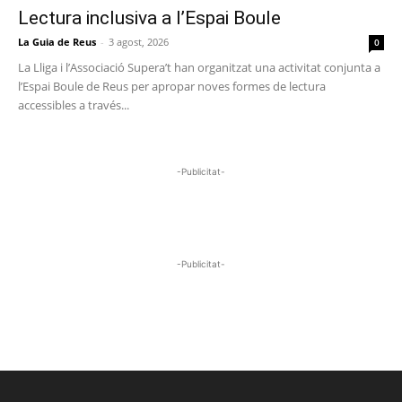
Lectura inclusiva a l’Espai Boule
La Guia de Reus
-
3 agost, 2026
0
La Lliga i l’Associació Supera’t han organitzat una activitat conjunta a
l’Espai Boule de Reus per apropar noves formes de lectura
accessibles a través...
-Publicitat-
-Publicitat-