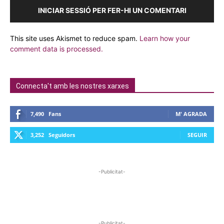
INICIAR SESSIÓ PER FER-HI UN COMENTARI
This site uses Akismet to reduce spam.
Learn how your
comment data is processed.
Connecta't amb les nostres xarxes
7,490
Fans
M' AGRADA
3,252
Seguidors
SEGUIR
-Publicitat-
-Publicitat-