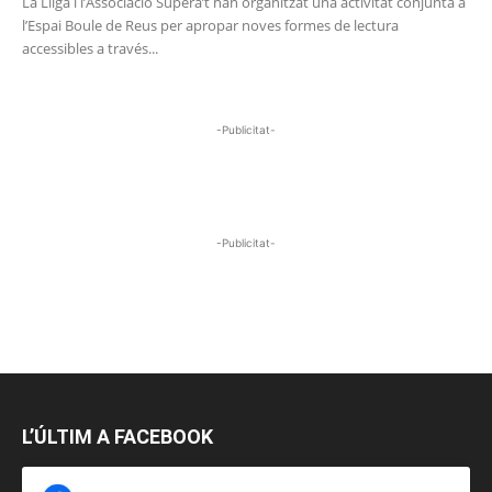
La Lliga i l’Associació Supera’t han organitzat una activitat conjunta a
l’Espai Boule de Reus per apropar noves formes de lectura
accessibles a través...
-Publicitat-
-Publicitat-
L’ÚLTIM A FACEBOOK