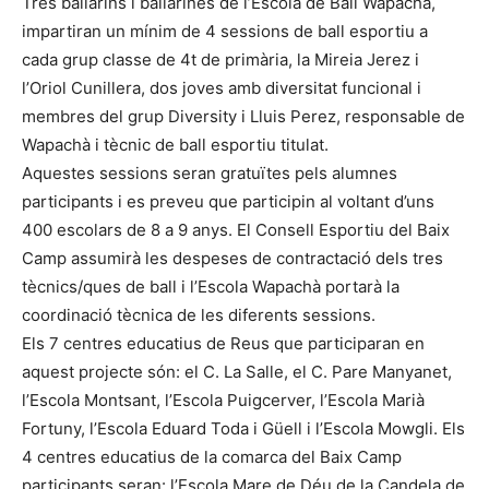
Tres ballarins i ballarines de l’Escola de Ball Wapachà,
impartiran un mínim de 4 sessions de ball esportiu a
cada grup classe de 4t de primària, la Mireia Jerez i
l’Oriol Cunillera, dos joves amb diversitat funcional i
membres del grup Diversity i Lluis Perez, responsable de
Wapachà i tècnic de ball esportiu titulat.
Aquestes sessions seran gratuïtes pels alumnes
participants i es preveu que participin al voltant d’uns
400 escolars de 8 a 9 anys. El Consell Esportiu del Baix
Camp assumirà les despeses de contractació dels tres
tècnics/ques de ball i l’Escola Wapachà portarà la
coordinació tècnica de les diferents sessions.
Els 7 centres educatius de Reus que participaran en
aquest projecte són: el C. La Salle, el C. Pare Manyanet,
l’Escola Montsant, l’Escola Puigcerver, l’Escola Marià
Fortuny, l’Escola Eduard Toda i Güell i l’Escola Mowgli. Els
4 centres educatius de la comarca del Baix Camp
participants seran: l’Escola Mare de Déu de la Candela de