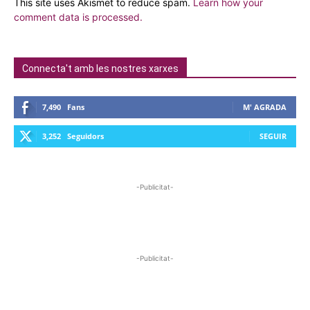
This site uses Akismet to reduce spam.
Learn how your
comment data is processed.
Connecta't amb les nostres xarxes
7,490
Fans
M' AGRADA
3,252
Seguidors
SEGUIR
-Publicitat-
-Publicitat-