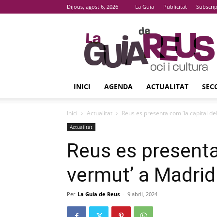
Dijous, agost 6, 2026
La Guia
Publicitat
Subscri
La
Guia
De
Reus
INICI
AGENDA
ACTUALITAT
SEC
Inici
Actualitat
Reus es presenta com ‘la capital de
Actualitat
Reus es presenta 
vermut’ a Madrid
Per
La Guia de Reus
-
9 abril, 2024