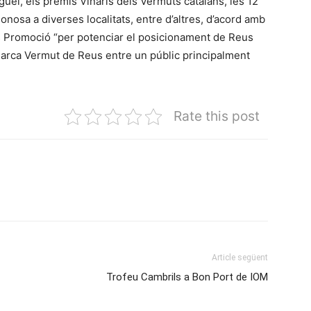
guel, els premis Vinaris dels Vermuts catalans, les 12
nosa a diverses localitats, entre d’altres, d’acord amb
eus Promoció “per potenciar el posicionament de Reus
marca Vermut de Reus entre un públic principalment
Rate this post
Article següent
Trofeu Cambrils a Bon Port de IOM