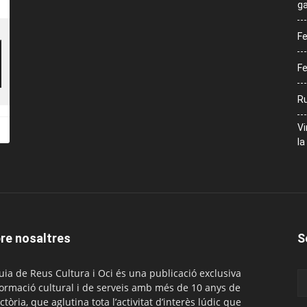
ga
Fe
Fe
Ru
Vi
la
re nosaltres
S
uia de Reus Cultura i Oci és una publicació exclusiva
formació cultural i de serveis amb més de 10 anys de
ctòria, que aglutina tota l’activitat d’interès lúdic que