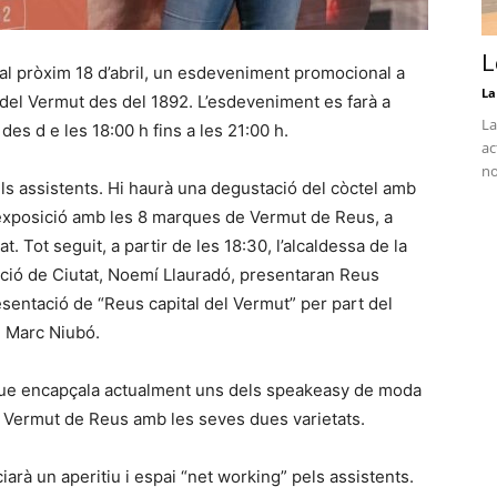
L
al pròxim 18 d’abril, un esdeveniment promocional a
La
del Vermut des del 1892. L’esdeveniment es farà a
La
des d e les 18:00 h fins a les 21:00 h.
ac
no
dels assistents. Hi haurà una degustació del còctel amb
’exposició amb les 8 marques de Vermut de Reus, a
. Tot seguit, a partir de les 18:30, l’alcaldessa de la
ecció de Ciutat, Noemí Llauradó, presentaran Reus
esentació de “Reus capital del Vermut” per part del
, Marc Niubó.
, que encapçala actualment uns dels speakeasy de moda
e Vermut de Reus amb les seves dues varietats.
ciarà un aperitiu i espai “net working” pels assistents.