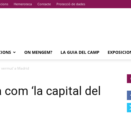
pcions
Hemeroteca
Contacte
Protecció de dades
CIONS
ON MENGEM?
LA GUIA DEL CAMP
EXPOSICIO
l vermut’ a Madrid
com ‘la capital del