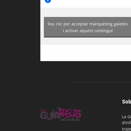
Feu clic per acceptar màrqueting galetes
https://www.facebook.com/guiadereus/
i activar aquest contingut
Sob
La G
d’in
traje