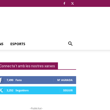
NS
ESPORTS
Connecta't amb les nostres xarxes
7,490
Fans
M' AGRADA
3,252
Seguidors
SEGUIR
-Publicitat-