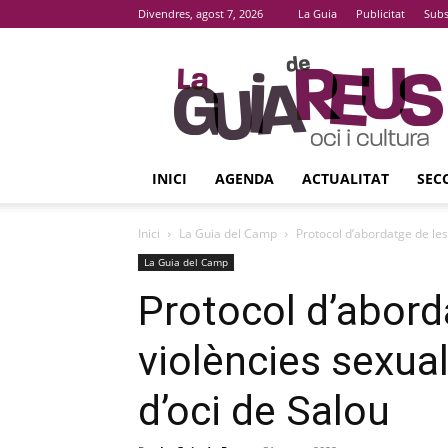
Divendres, agost 7, 2026
La Guia
Publicitat
Subs
La
Guia
De
Reus
INICI
AGENDA
ACTUALITAT
SEC
Inici
La Guia del Camp
Protocol d’abordatge de les
La Guia del Camp
Protocol d’abord
violències sexua
d’oci de Salou