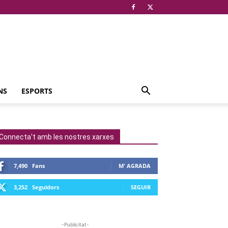
NS
ESPORTS
Connecta't amb les nostres xarxes
7,490
Fans
M' AGRADA
3,252
Seguidors
SEGUIR
-Publicitat-