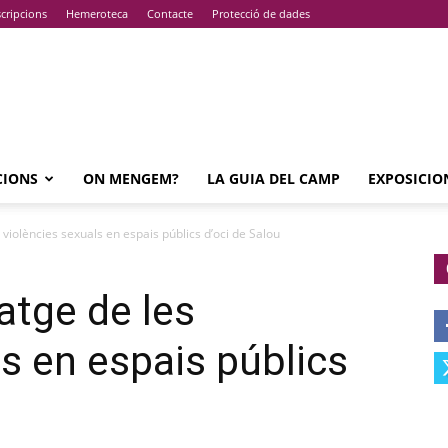
cripcions
Hemeroteca
Contacte
Protecció de dades
CIONS
ON MENGEM?
LA GUIA DEL CAMP
EXPOSICIO
 violències sexuals en espais públics d’oci de Salou
atge de les
ls en espais públics