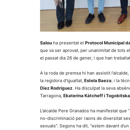
Salou
ha presentat el
Protocol Municipal da
que va ser aprovat, per unanimitat de tots el
el passat dia 26 de gener, i que han treballa
A la roda de premsa hi han assistit l’alcalde,
la regidora d’Igualtat,
Estela Baeza
; i la tè
Díez Rodríguez
. Ha disculpat la seva absèn
Tarragona,
Ekaterina Kàtcheff i Togobitska
L’alcalde Pere Granados ha manifestat que “
no-discriminació per raons de diversitat sexu
sexuals”. Segons ha dit, “estem davant d’un