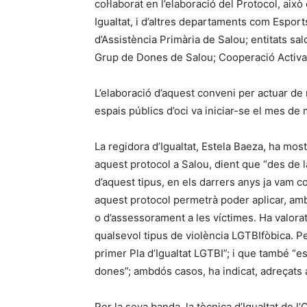
col·laborat en l’elaboració del Protocol, això
Igualtat, i d’altres departaments com Esports
d’Assistència Primària de Salou; entitats sa
Grup de Dones de Salou; Cooperació Activa d
L’elaboració d’aquest conveni per actuar de
espais públics d’oci va iniciar-se el mes d
La regidora d’Igualtat, Estela Baeza, ha most
aquest protocol a Salou, dient que “des de 
d’aquest tipus, en els darrers anys ja vam co
aquest protocol permetrà poder aplicar, amb
o d’assessorament a les víctimes. Ha valorat
qualsevol tipus de violència LGTBIfòbica. P
primer Pla d’Igualtat LGTBI”; i que també “e
dones”; ambdós casos, ha indicat, adreçats a
Per la seva banda, la tècnica d’Igualtat de 