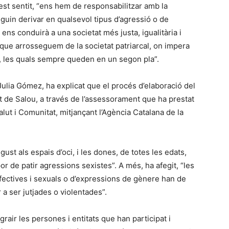
quest sentit, “ens hem de responsabilitzar amb la
guin derivar en qualsevol tipus d’agressió o de
ens conduirà a una societat més justa, igualitària i
 que arrosseguem de la societat patriarcal, on impera
, les quals sempre queden en un segon pla”.
Julia Gómez, ha explicat que el procés d’elaboració del
ent de Salou, a través de l’assessorament que ha prestat
ut i Comunitat, mitjançant l’Agència Catalana de la
st als espais d’oci, i les dones, de totes les edats,
r de patir agressions sexistes”. A més, ha afegit, “les
fectives i sexuals o d’expressions de gènere han de
a ser jutjades o violentades”.
rair les persones i entitats que han participat i