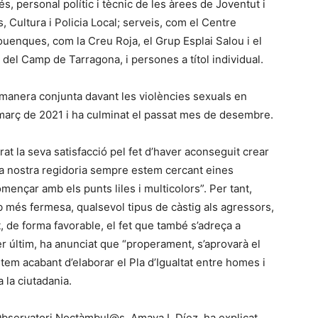
 és, personal polític i tècnic de les àrees de Joventut i
, Cultura i Policia Local; serveis, com el Centre
louenques, com la Creu Roja, el Grup Esplai Salou i el
el Camp de Tarragona, i persones a títol individual.
 manera conjunta davant les violències sexuals en
e març de 2021 i ha culminat el passat mes de desembre.
rat la seva satisfacció pel fet d’haver aconseguit crear
la nostra regidoria sempre estem cercant eines
mençar amb els punts liles i multicolors”. Per tant,
 més fermesa, qualsevol tipus de càstig als agressors,
, de forma favorable, el fet que també s’adreça a
er últim, ha anunciat que “properament, s’aprovarà el
stem acabant d’elaborar el Pla d’Igualtat entre homes i
 la ciutadania.
l’Observatori Noctàmbul@s, Amaya I. Díez, ha explicat