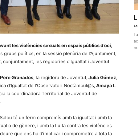
L
La
La
ac
vant les violències sexuals en espais públics d’oci
,
no
s grups polítics, en la sessió plenària de l’Ajuntament,
t, conjuntament, les regidories d’Igualtat i Joventut.
Pere Granados
; la regidora de Joventut,
Julia Gómez
;
cnica d’Igualtat de l’Observatori Noctàmbul@s,
Amaya I.
cia la coordinadora Territorial de Joventut de
.
Salou té un ferm compromís amb la igualtat i amb la
al o de gènere, i amb la lluita contra les violències
 deure que ens ha d’implicar i comprometre a tota la