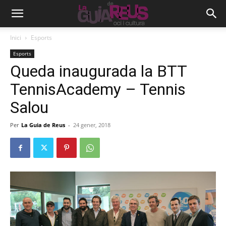
Inici
Esports
Esports
Queda inaugurada la BTT
TennisAcademy – Tennis
Salou
Per
La Guia de Reus
-
24 gener, 2018