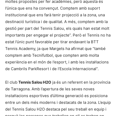
moltes propostes per fer acadèmies, però aquesta és
l’única que ens ha convençut. Comptem amb suport
institucional que ens farà tenir projecció a la zona, una
destinació turística i de qualitat. A més, comptem amb la
gestió per part del Tennis Salou, els quals han estat molt
importants per engegar el projecte”. Però el Tennis no ha
estat l’únic punt favorable per tirar endavant la BTT
Tennis Academy, ja que Margets ha afirmat que “també
comptem amb Tecnifutbol, que compten amb molta
experiència en el món de l’esport, i amb les instal·lacions
de Cambrils ParkResort i de l’Escola Internacional”.
El club
Tennis Salou H2O
ja és un referent en la província
de Tarragona. Amb l’apertura de les seves noves
instal·lacions esportives d’última generació es posiciona
entre un dels més moderns i destacats de la zona. L’equip
del Tennis Salou H2O destaca pel seu treball en equip i
perquè les persones que treballen en ell es troben en