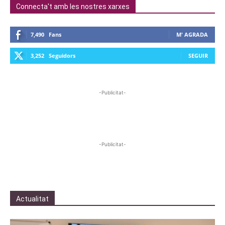
Connecta't amb les nostres xarxes
7,490
Fans
M' AGRADA
3,252
Seguidors
SEGUIR
-Publicitat-
-Publicitat-
Actualitat