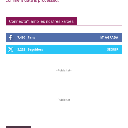
comment data is processed.
Connecta't amb les nostres xarxes
7,490
Fans
M' AGRADA
3,252
Seguidors
SEGUIR
-Publicitat-
-Publicitat-