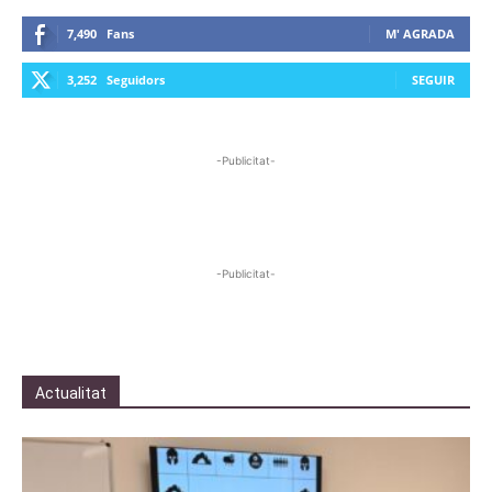
7,490
Fans
M' AGRADA
3,252
Seguidors
SEGUIR
-Publicitat-
-Publicitat-
Actualitat