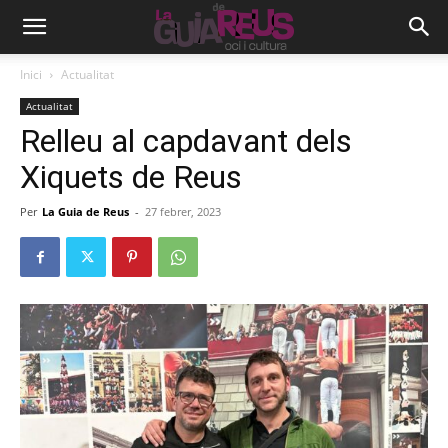
Inici
Actualitat
Actualitat
Relleu al capdavant dels
Xiquets de Reus
Per
La Guia de Reus
-
27 febrer, 2023