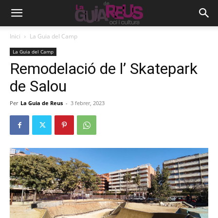
Inici
La Guia del Camp
La Guia del Camp
Remodelació de l’ Skatepark
de Salou
Per
La Guia de Reus
-
3 febrer, 2023