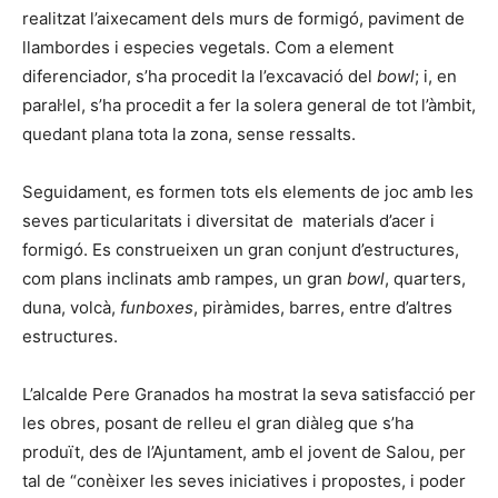
realitzat l’aixecament dels murs de formigó, paviment de
llambordes i especies vegetals. Com a element
diferenciador, s’ha procedit la l’excavació del
bowl
; i, en
paral·lel, s’ha procedit a fer la solera general de tot l’àmbit,
quedant plana tota la zona, sense ressalts.
Seguidament, es formen tots els elements de joc amb les
seves particularitats i diversitat de materials d’acer i
formigó. Es construeixen un gran conjunt d’estructures,
com plans inclinats amb rampes, un gran
bowl
, quarters,
duna, volcà,
funboxes
, piràmides, barres, entre d’altres
estructures.
L’alcalde Pere Granados ha mostrat la seva satisfacció per
les obres, posant de relleu el gran diàleg que s’ha
produït, des de l’Ajuntament, amb el jovent de Salou, per
tal de “conèixer les seves iniciatives i propostes, i poder