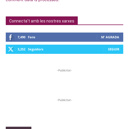
Connecta't amb les nostres xarxes
7,490
Fans
M' AGRADA
3,252
Seguidors
SEGUIR
-Publicitat-
-Publicitat-