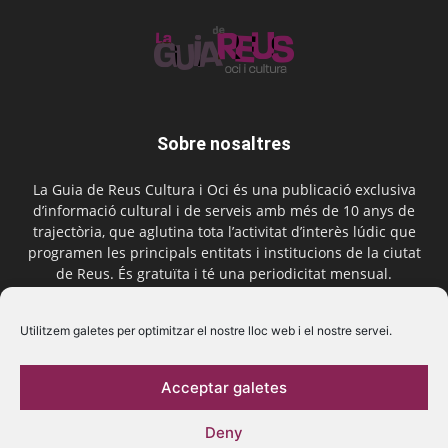
Sobre nosaltres
La Guia de Reus Cultura i Oci és una publicació exclusiva
d’informació cultural i de serveis amb més de 10 anys de
trajectòria, que aglutina tota l’activitat d’interès lúdic que
programen les principals entitats i institucions de la ciutat
de Reus. És gratuïta i té una periodicitat mensual.
Contactar-nos:
comercial@laguiadereus.com
Utilitzem galetes per optimitzar el nostre lloc web i el nostre servei.
Acceptar galetes
Segueix-nos
Deny