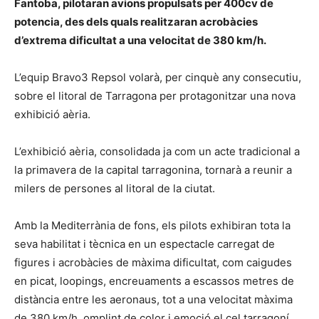
Fantoba, pilotaran avions propulsats per 400cv de
potencia, des dels quals realitzaran acrobàcies
d’extrema dificultat a una velocitat de 380 km/h.
L’equip Bravo3 Repsol volarà, per cinquè any consecutiu,
sobre el litoral de Tarragona per protagonitzar una nova
exhibició aèria.
L’exhibició aèria, consolidada ja com un acte tradicional a
la primavera de la capital tarragonina, tornarà a reunir a
milers de persones al litoral de la ciutat.
Amb la Mediterrània de fons, els pilots exhibiran tota la
seva habilitat i tècnica en un espectacle carregat de
figures i acrobàcies de màxima dificultat, com caigudes
en picat, loopings, encreuaments a escassos metres de
distància entre les aeronaus, tot a una velocitat màxima
de 380 km/h, omplint de color i emoció el cel tarragoní.