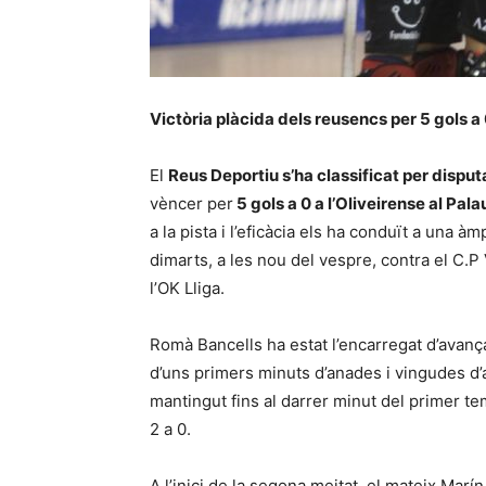
Victòria plàcida dels reusencs per 5 gols a
El
Reus Deportiu s’ha classificat per disputa
vèncer per
5 gols a 0 a l’Oliveirense al Pala
a la pista i l’eficàcia els ha conduït a una à
dimarts, a les nou del vespre, contra el C.P
l’OK Lliga.
Romà Bancells ha estat l’encarregat d’avanç
d’uns primers minuts d’anades i vingudes d’
mantingut fins al darrer minut del primer t
2 a 0.
A l’inici de la segona meitat, el mateix Marín