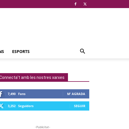
NS
ESPORTS
Connecta't amb les nostres xarxes
7,490
Fans
M' AGRADA
3,252
Seguidors
SEGUIR
-Publicitat-