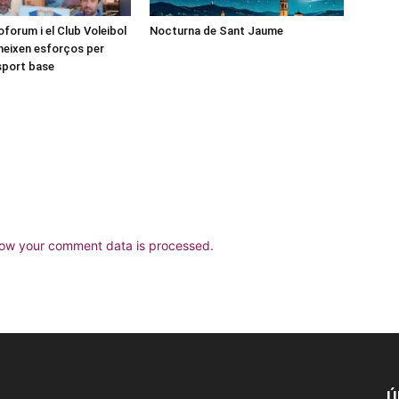
forum i el Club Voleibol
Nocturna de Sant Jaume
neixen esforços per
esport base
ow your comment data is processed.
Ú