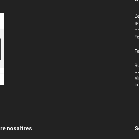
L’
ga
Fe
Fe
Ru
Vi
la
re nosaltres
S