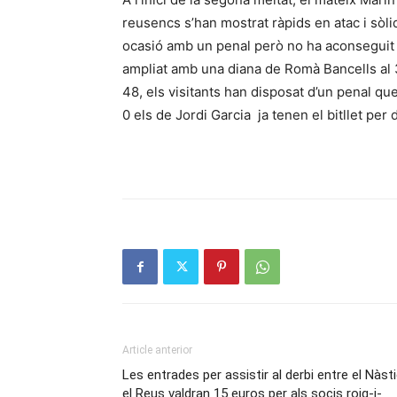
reusencs s’han mostrat ràpids en atac i sòli
ocasió amb un penal però no ha aconseguit m
ampliat amb una diana de Romà Bancells al 3
48, els visitants han disposat d’un penal q
0 els de Jordi Garcia ja tenen el bitllet per 
Article anterior
Les entrades per assistir al derbi entre el Nàsti
el Reus valdran 15 euros per als socis roig-i-