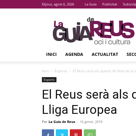
Dijous, agost 6, 2026
La Guia
Publicitat
Subscri
La
Guia
De
Reus
INICI
AGENDA
ACTUALITAT
SEC
Inici
Esports
El Reus serà als quarts de final de la
Esports
El Reus serà als q
Lliga Europea
Per
La Guia de Reus
-
16 gener, 2018