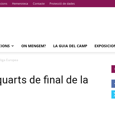
pcions
Hemeroteca
Contacte
Protecció de dades
CIONS
ON MENGEM?
LA GUIA DEL CAMP
EXPOSICIO
 Lliga Europea
uarts de final de la