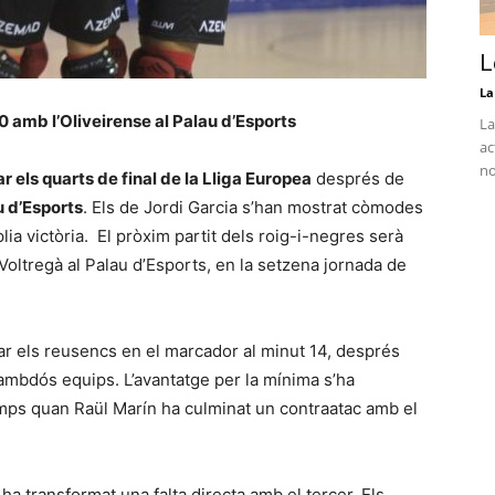
L
La
 0 amb l’Oliveirense al Palau d’Esports
La
ac
no
r els quarts de final de la Lliga Europea
després de
u d’Esports
. Els de Jordi Garcia s’han mostrat còmodes
mplia victòria. El pròxim partit dels roig-i-negres serà
 Voltregà al Palau d’Esports, en la setzena jornada de
ar els reusencs en el marcador al minut 14, després
ambdós equips. L’avantatge per la mínima s’ha
emps quan Raül Marín ha culminat un contraatac amb el
 ha transformat una falta directa amb el tercer. Els