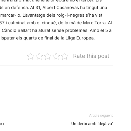
ds en defensa. Al 31, Albert Casanovas ha tingut una
arcar-lo. L’avantatge dels roig-i-negres s’ha vist
7 i culminat amb el cinquè, de la mà de Marc Torra. Al
ue Càndid Ballart ha aturat sense problemes. Amb el 5 a
disputar els quarts de final de la Lliga Europea.
Rate this post
Article següent
c i
Un derbi amb ‘déjà vu’