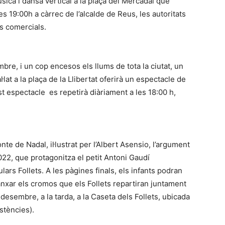
ica i dansa vertical a la plaça del Mercadal que
es 19:00h a càrrec de l’alcalde de Reus, les autoritats
ts comercials.
re, i un cop encesos els llums de tota la ciutat, un
lat a la plaça de la Llibertat oferirà un espectacle de
t espectacle es repetirà diàriament a les 18:00 h,
 de Nadal, il·lustrat per l’Albert Asensio, l’argument
022, que protagonitza el petit Antoni Gaudí
ars Follets. A les pàgines finals, els infants podran
ganxar els cromos que els Follets repartiran juntament
 desembre, a la tarda, a la Caseta dels Follets, ubicada
istències).