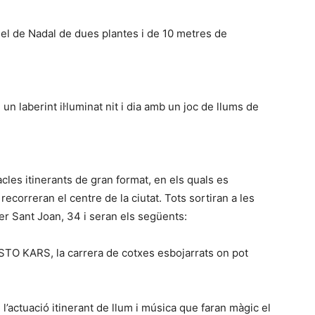
sel de Nadal de dues plantes i de 10 metres de
un laberint il·luminat nit i dia amb un joc de llums de
tacles itinerants de gran format, en els quals es
ecorreran el centre de la ciutat. Tots sortiran a les
er Sant Joan, 34 i seran els següents:
 KARS, la carrera de cotxes esbojarrats on pot
actuació itinerant de llum i música que faran màgic el