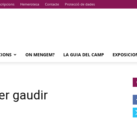
cripcions
Hemeroteca
Contacte
Protecció de dades
CIONS
ON MENGEM?
LA GUIA DEL CAMP
EXPOSICIO
er gaudir