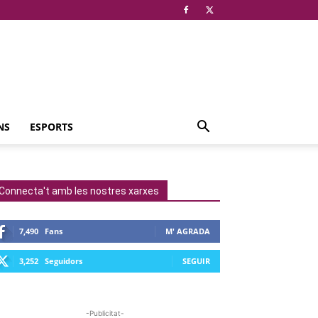
NS
ESPORTS
Connecta't amb les nostres xarxes
7,490
Fans
M' AGRADA
3,252
Seguidors
SEGUIR
-Publicitat-