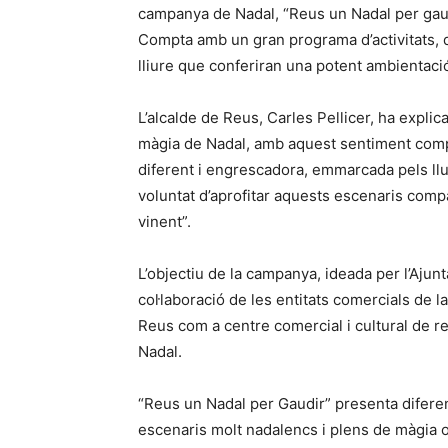
campanya de Nadal, “Reus un Nadal per gaudi
Compta amb un gran programa d’activitats, d’e
lliure que conferiran una potent ambientació
L’alcalde de Reus, Carles Pellicer, ha explic
màgia de Nadal, amb aquest sentiment comp
diferent i engrescadora, emmarcada pels llu
voluntat d’aprofitar aquests escenaris compa
vinent”.
L’objectiu de la campanya, ideada per l’Aju
col·laboració de les entitats comercials de l
Reus com a centre comercial i cultural de r
Nadal.
“Reus un Nadal per Gaudir” presenta difer
escenaris molt nadalencs i plens de màgia on