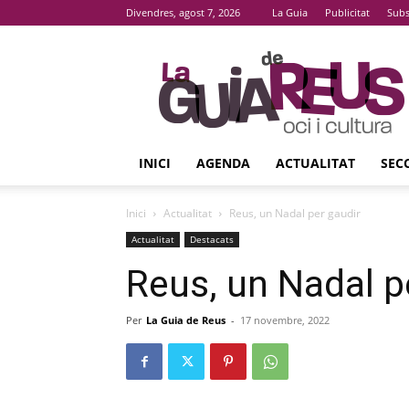
Divendres, agost 7, 2026
La Guia
Publicitat
Subs
La
Guia
De
Reus
INICI
AGENDA
ACTUALITAT
SEC
Inici
Actualitat
Reus, un Nadal per gaudir
Actualitat
Destacats
Reus, un Nadal p
Per
La Guia de Reus
-
17 novembre, 2022