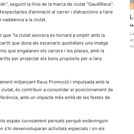
r”, seguint la línia de la marca de ciutat “GaudíReus”.
spectacles d’animació al carrer i d’atraccions a l’aire
L
 nadalenca a la ciutat.
La
La
at que “la ciutat sencera es tornarà a omplir amb la
ac
artit que dona als escenaris quotidians una imatge
no
ms que engalanen els carrers i les places, amb la
rtits per projectar els bons propòsits per a l’any
ntament mitjançant Reus Promoció i impulsada amb la
a ciutat, és contribuir a consolidar el posicionament de
eferència, amb un impacte més enllà de les festes de
ents espais curosament pensats perquè esdevinguin
 s’hi desenvoluparan activitats especials i on els