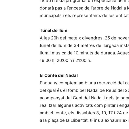
18:30 h està programat un espectacle de mús
donarà pas a l’encesa de l’arbre de Nadal a l
municipals i els representants de les entita
Túnel de llum
A les 20h del mateix divendres, 25 de novemb
túnel de llum de 34 metres de llargada instal·
llum i música de 10 minuts de durada. Aques
19:00 h, 20:00 h i 21:00 h.
El Conte del Nadal
Enguany comptem amb una recreació del conte
del qual és el tomb pel Nadal de Reus del 2
acompanyat del Geni del Nadal i dels ja popul
realitzar algunes activitats com pintar i en
amb el conte, els dissabtes 3, 10, 17 i 24 de
a la plaça de la Llibertat. (Fins a exhaurir ex