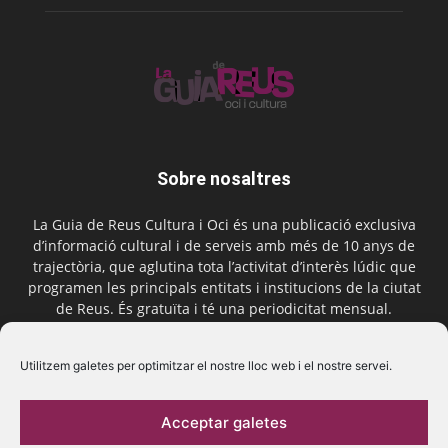
Sobre nosaltres
La Guia de Reus Cultura i Oci és una publicació exclusiva
d’informació cultural i de serveis amb més de 10 anys de
trajectòria, que aglutina tota l’activitat d’interès lúdic que
programen les principals entitats i institucions de la ciutat
de Reus. És gratuïta i té una periodicitat mensual.
Contactar-nos:
comercial@laguiadereus.com
Utilitzem galetes per optimitzar el nostre lloc web i el nostre servei.
Acceptar galetes
Segueix-nos