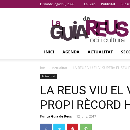
Dissabte, agost 8, 2026
La Guia
Publicitat
Subsc
La
Guia
De
Reus
INICI
AGENDA
ACTUALITAT
SEC
Inici
Actualitat
LA REUS VIU EL VI SUPERA EL SEU
Actualitat
LA REUS VIU EL 
PROPI RÈCORD 
Per
La Guia de Reus
-
12 juny, 2017