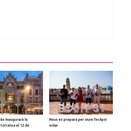
às inaugurarà la
Reus es prepara per viure l’eclipsi
torratxa el 12 de
solar