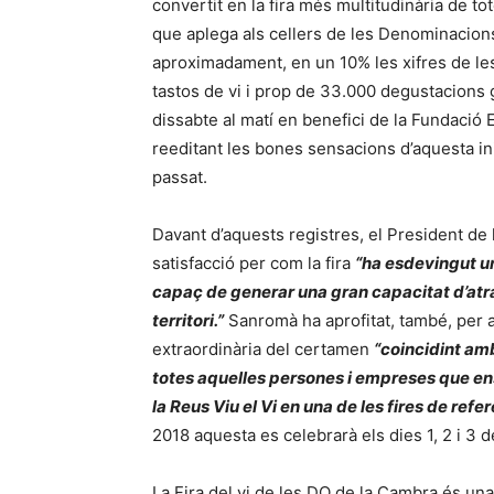
convertit en la fira més multitudinària de to
que aplega als cellers de les Denominacions 
aproximadament, en un 10% les xifres de le
tastos de vi i prop de 33.000 degustacions 
dissabte al matí en benefici de la Fundació 
reeditant les bones sensacions d’aquesta in
passat.
Davant d’aquests registres, el President de
satisfacció per com la fira
“ha esdevingut una
capaç de generar una gran capacitat d’atrac
territori.”
Sanromà ha aprofitat, també, per 
extraordinària del certamen
“coincidint amb
totes aquelles persones i empreses que ens 
la Reus Viu el Vi en una de les fires de refer
2018 aquesta es celebrarà els dies 1, 2 i 3 de
La Fira del vi de les DO de la Cambra és una