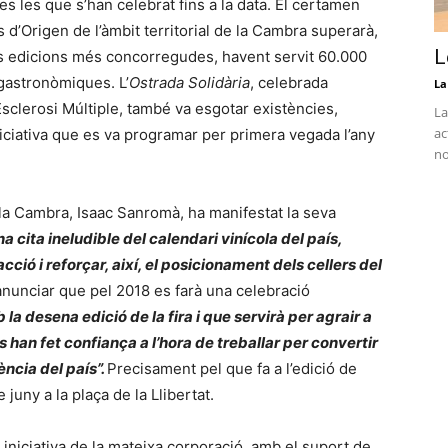
tes les que s’han celebrat fins a la data. El certamen
d’Origen de l’àmbit territorial de la Cambra superarà,
L
s edicions més concorregudes, havent servit 60.000
gastronòmiques. L’
Ostrada Solidària
, celebrada
La
Esclerosi Múltiple, també va esgotar existències,
La
ac
iciativa que es va programar per primera vegada l’any
no
 la Cambra, Isaac Sanromà, ha manifestat la seva
 cita ineludible del calendari vinícola del país,
ció i reforçar, així, el posicionament dels cellers del
anunciar que pel 2018 es farà una celebració
 la desena edició de la fira i que servirà per agrair a
han fet confiança a l’hora de treballar per convertir
ència del país”.
Precisament pel que fa a l’edició de
 juny a la plaça de la Llibertat.
 iniciativa de la mateixa corporació, amb el suport de