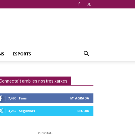
NS
ESPORTS
Connecta't amb les nostres xarxes
7,490
Fans
M' AGRADA
3,252
Seguidors
SEGUIR
-Publicitat-