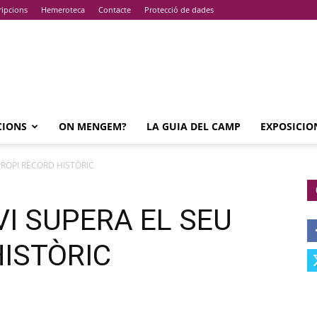
ripcions
Hemeroteca
Contacte
Protecció de dades
CIONS
ON MENGEM?
LA GUIA DEL CAMP
EXPOSICIO
 PROPI RÈCORD HISTÒRIC
VI SUPERA EL SEU
HISTÒRIC