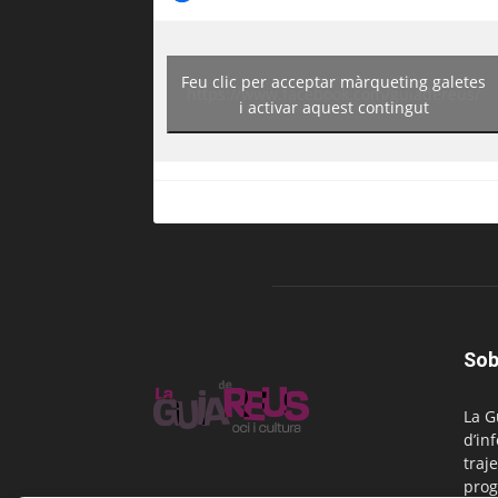
Feu clic per acceptar màrqueting galetes
https://www.facebook.com/guiadereus/
i activar aquest contingut
Sob
La G
d’in
traje
prog