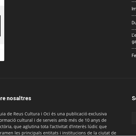
Im
Du
L’
ga
Fe
re nosaltres
S
uia de Reus Cultura i Oci és una publicació exclusiva
formació cultural i de serveis amb més de 10 anys de
ctòria, que aglutina tota l’activitat d’interès lúdic que
ramen les principals entitats i institucions de la ciutat de