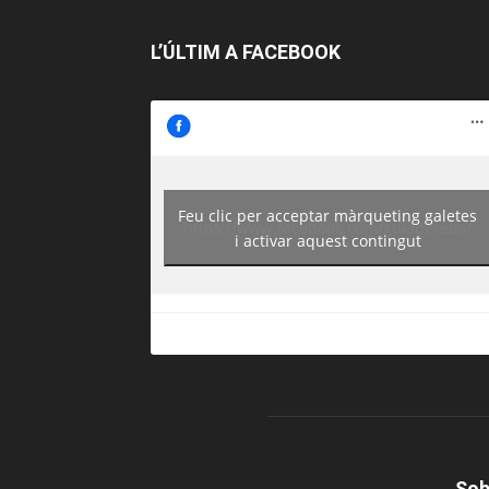
L’ÚLTIM A FACEBOOK
Feu clic per acceptar màrqueting galetes
https://www.facebook.com/guiadereus/
i activar aquest contingut
Sob