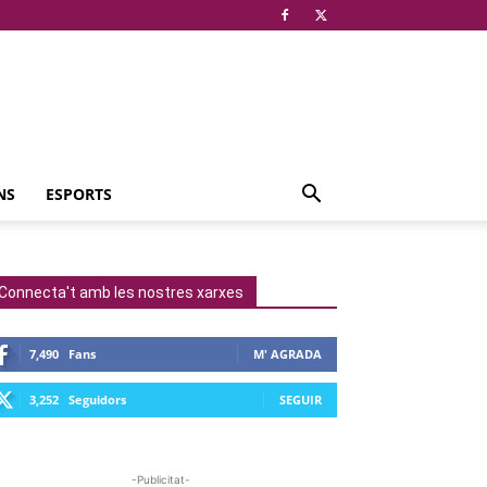
NS
ESPORTS
Connecta't amb les nostres xarxes
7,490
Fans
M' AGRADA
3,252
Seguidors
SEGUIR
-Publicitat-