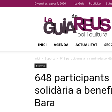
Divendres, agost 7, 2026
La Guia
Publicitat
Subs
La
Guia
De
Reus
INICI
AGENDA
ACTUALITAT
SEC
Inici
Esports
648 participants a la caminada solidà
Esports
648 participants
solidària a benef
Bara