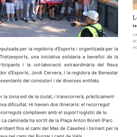
L
La
La
ac
no
mpulsada per la regidoria d’Esports i organitzada per la
retzesports, una iniciativa solidaria a benefici de la
cipants i la col·laboració extraordinària del Reus
gidor d’Esports, Jordi Cervera, i la regidora de Benestar
resentants del consistori i de diverses entitats.
 la zona est de la ciutat, i transcorrerà, pràcticament
ixa dificultat. Hi havien dos itineraris: el recorregut
recorreguts comptaven amb el suport logístic de la
a. La caminada ha sortit de la Plaça Anton Borell (Parc
arribant fins el camí del Mas de Caselles i tornant per la
lava pel camí del Burgar i camí de Valls.