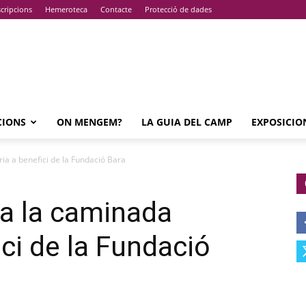
cripcions
Hemeroteca
Contacte
Protecció de dades
CIONS
ON MENGEM?
LA GUIA DEL CAMP
EXPOSICIO
ria a benefici de la Fundació Bara
 a la caminada
ici de la Fundació