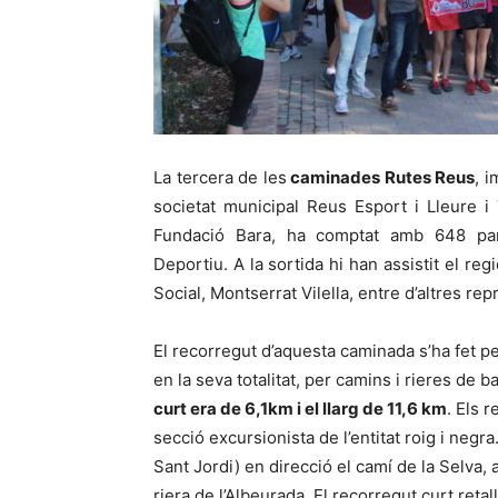
La tercera de les
caminades Rutes Reus
, i
societat municipal Reus Esport i Lleure i T
Fundació Bara, ha comptat amb 648 parti
Deportiu. A la sortida hi han assistit el re
Social, Montserrat Vilella, entre d’altres rep
El recorregut d’aquesta caminada s’ha fet per
en la seva totalitat, per camins i rieres de ba
curt era de 6,1km i el llarg de 11,6 km
. Els 
secció excursionista de l’entitat roig i negr
Sant Jordi) en direcció el camí de la Selva, 
riera de l’Albeurada. El recorregut curt retal