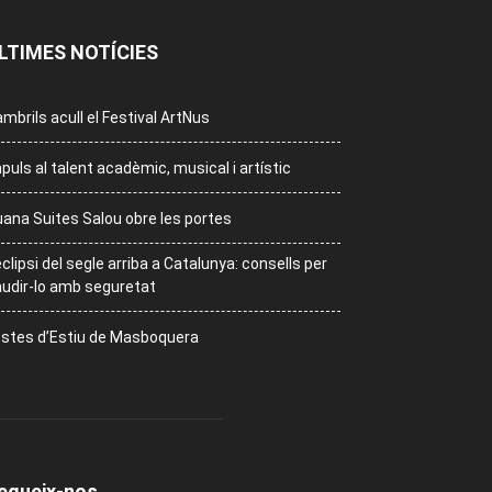
LTIMES NOTÍCIES
mbrils acull el Festival ArtNus
puls al talent acadèmic, musical i artístic
ana Suites Salou obre les portes
eclipsi del segle arriba a Catalunya: consells per
udir-lo amb seguretat
stes d’Estiu de Masboquera
egueix-nos