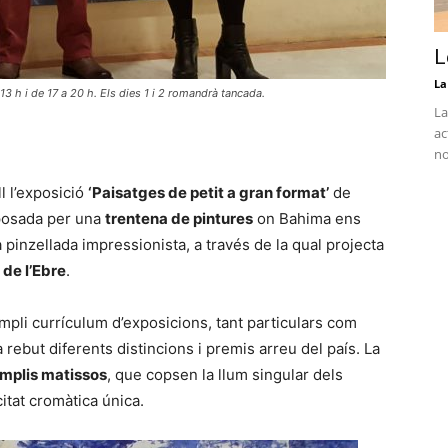
L
La
 13 h i de 17 a 20 h. Els dies 1 i 2 romandrà tancada.
La
ac
no
l l’exposició
‘Paisatges de petit a gran format’
de
posada per una
trentena de pintures
on Bahima ens
pinzellada impressionista, a través de la qual projecta
 de l’Ebre
.
pli currículum d’exposicions, tant particulars com
Ha rebut diferents distincions i premis arreu del país. La
amplis matissos
, que copsen la llum singular dels
itat cromàtica única.