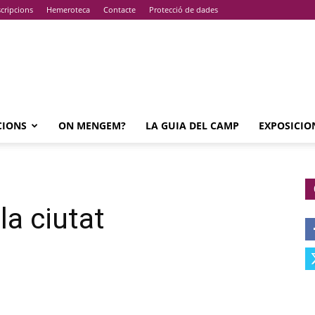
cripcions
Hemeroteca
Contacte
Protecció de dades
CIONS
ON MENGEM?
LA GUIA DEL CAMP
EXPOSICIO
la ciutat