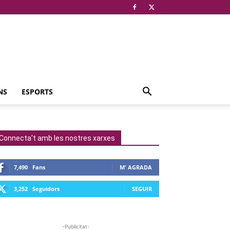
NS
ESPORTS
Connecta't amb les nostres xarxes
7,490
Fans
M' AGRADA
3,252
Seguidors
SEGUIR
-Publicitat-