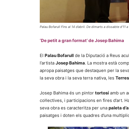
Palau Bofarull Fins al 14 d’abril. De dimarts a dissabte d’11 a
‘De petit a gran format’ de Josep Bahima
El
Palau Bofarull
de la Diputació a Reus acul
l’artista
Josep Bahima
. La mostra està com
apropa paisatges que destaquen per la seva 
la seva obra i la seva terra nativa, les
Terres
Josep Bahima és un pintor
tortosí
amb un am
col·lectives, i participacions en fires d’art. 
seva obra es caracteritza per una
paleta d’
paisatges i doten els quadres d’una multiplic