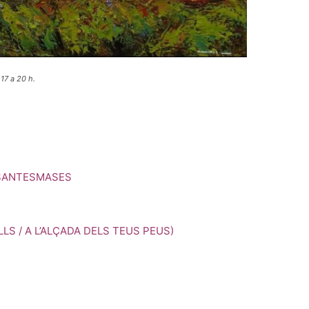
 17 a 20 h.
 SANTESMASES
LS / A L’ALÇADA DELS TEUS PEUS)