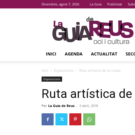
Divendres, agost 7, 2026
La Guia
Publicitat
Subs
La
Guia
De
Reus
INICI
AGENDA
ACTUALITAT
SEC
Inici
Exposicions
Ruta artística de la ciutat
Exposicions
Ruta artística de 
Per
La Guia de Reus
-
3 abril, 2018