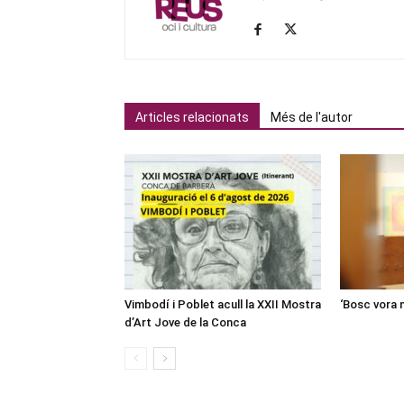
Articles relacionats
Més de l'autor
Vimbodí i Poblet acull la XXII Mostra
‘Bosc vora 
d’Art Jove de la Conca