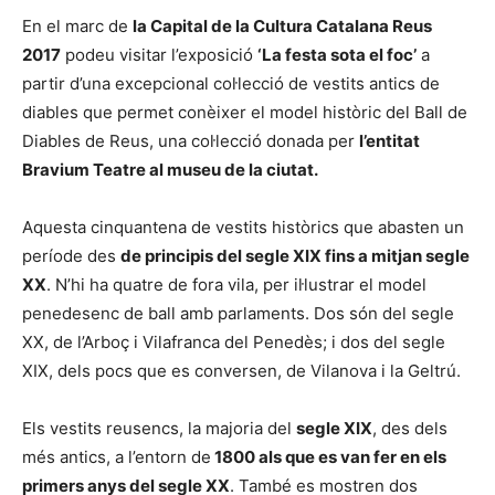
En el marc de
la Capital de la Cultura Catalana Reus
2017
podeu visitar l’exposició
‘La festa sota el foc’
a
partir d’una excepcional col·lecció de vestits antics de
diables que permet conèixer el model històric del Ball de
Diables de Reus, una col·lecció donada per
l’entitat
Bravium Teatre al museu de la ciutat.
Aquesta cinquantena de vestits històrics que abasten un
període des
de principis del segle XIX fins a mitjan segle
XX
. N’hi ha quatre de fora vila, per il·lustrar el model
penedesenc de ball amb parlaments. Dos són del segle
XX, de l’Arboç i Vilafranca del Penedès; i dos del segle
XIX, dels pocs que es conversen, de Vilanova i la Geltrú.
Els vestits reusencs, la majoria del
segle XIX
, des dels
més antics, a l’entorn de
1800 als que es van fer en els
primers anys del segle XX
. També es mostren dos