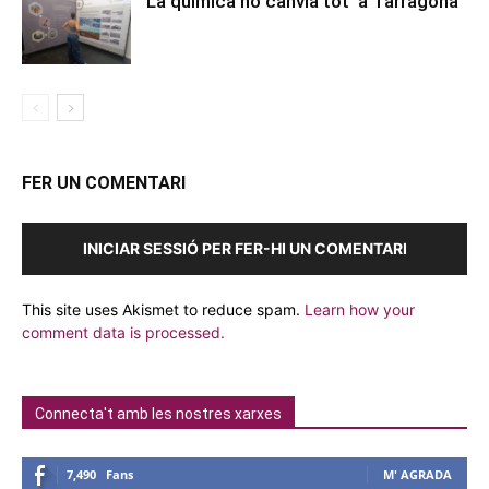
‘La química ho canvia tot’ a Tarragona
FER UN COMENTARI
INICIAR SESSIÓ PER FER-HI UN COMENTARI
This site uses Akismet to reduce spam.
Learn how your
comment data is processed.
Connecta't amb les nostres xarxes
7,490
Fans
M' AGRADA