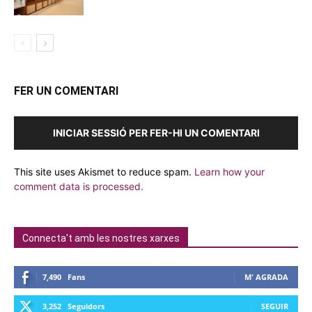
FER UN COMENTARI
INICIAR SESSIÓ PER FER-HI UN COMENTARI
This site uses Akismet to reduce spam.
Learn how your
comment data is processed.
Connecta't amb les nostres xarxes
7,490
Fans
M' AGRADA
3,252
Seguidors
SEGUIR