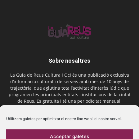
Sobre nosaltres
La Guia de Reus Cultura i Oci és una publicació exclusiva
d’informació cultural i de serveis amb més de 10 anys de
trajectòria, que aglutina tota l’activitat d’interès lúdic que
programen les principals entitats i institucions de la ciutat
de Reus. És gratuïta i té una periodicitat mensual.
Contactar-nos:
comercial@laguiadereus.com
Utilitzem galetes per optimitzar el nostre lloc web i el nostre servei.
Acceptar galetes
Segueix-nos