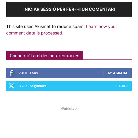
INICIAR SESSIÓ PER FER-HI UN COMENTARI
This site uses Akismet to reduce spam.
Learn how your
comment data is processed.
Connecta't amb les nostres xarxes
7,490
Fans
M' AGRADA
3,252
Seguidors
SEGUIR
-Publicitat-