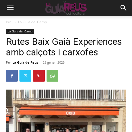
Inici
La Guia del Camp
La Guia del Camp
Rutes Baix Gaià Experiences
amb calçots i carxofes
Per
La Guia de Reus
-
28 gener, 2025