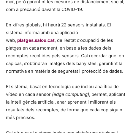
mar, però garantint les mesures de distanciament social,
com a precaució davant la COVID-19.
En xifres globals, hi haurà 22 sensors instal·lats. El
sistema informa amb una aplicació
web,
platges.salou.cat
, de l’estat d’ocupació de les
platges en cada moment, en base a les dades dels
recomptes recollides pels sensors. Cal recordar que, en
cap cas, s’obtindran imatges dels banyistes, garantint la
normativa en matèria de seguretat i protecció de dades.
El sistema, basat en tecnologia que inclou analítica de
vídeo en cada sensor
(edge computing)
, permet, aplicant
la intel·ligència artificial, anar aprenent i millorant els
resultats dels recomptes, de forma que cada cop siguin
més precisos.
Cal dir que el sistema inclou una plataforma d’avisos i