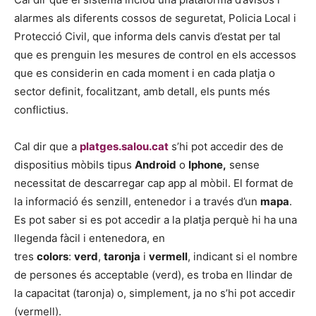
alarmes als diferents cossos de seguretat, Policia Local i
Protecció Civil, que informa dels canvis d’estat per tal
que es prenguin les mesures de control en els accessos
que es considerin en cada moment i en cada platja o
sector definit, focalitzant, amb detall, els punts més
conflictius.
Cal dir que a
platges.salou.cat
s’hi pot accedir des de
dispositius mòbils tipus
Android
o
Iphone,
sense
necessitat de descarregar cap app al mòbil. El format de
la informació és senzill, entenedor i a través d’un
mapa
.
Es pot saber si es pot accedir a la platja perquè hi ha una
llegenda fàcil i entenedora, en
tres
colors
:
verd
,
taronja
i
vermell
, indicant si el nombre
de persones és acceptable (verd), es troba en llindar de
la capacitat (taronja) o, simplement, ja no s’hi pot accedir
(vermell).