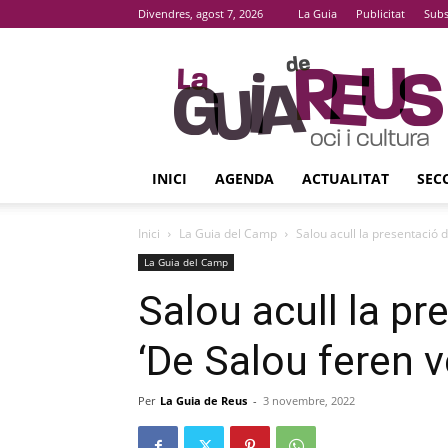
Divendres, agost 7, 2026
La Guia
Publicitat
Subs
La
Guia
De
Reus
INICI
AGENDA
ACTUALITAT
SEC
Inici
La Guia del Camp
Salou acull la presentació 
La Guia del Camp
Salou acull la p
‘De Salou feren v
Per
La Guia de Reus
-
3 novembre, 2022