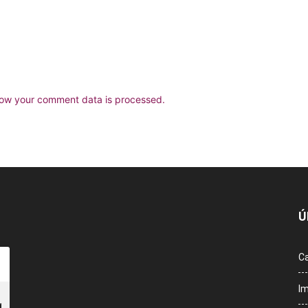
ow your comment data is processed.
Ú
Ca
Im