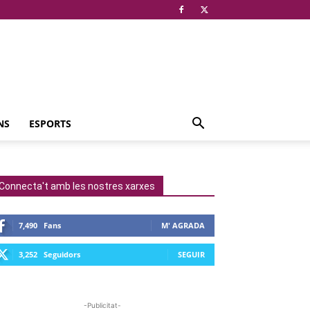
NS
ESPORTS
Connecta't amb les nostres xarxes
7,490
Fans
M' AGRADA
3,252
Seguidors
SEGUIR
-Publicitat-