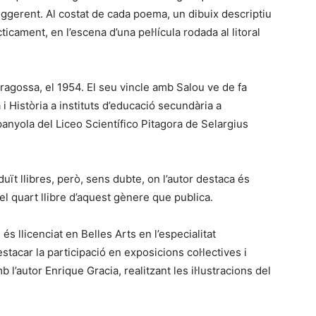
suggerent. Al costat de cada poema, un dibuix descriptiu
ticament, en l’escena d’una pel·lícula rodada al litoral
ragossa, el 1954. El seu vincle amb Salou ve de fa
i Història a instituts d’educació secundària a
panyola del Liceo Scientífico Pitagora de Selargius
aduït llibres, però, sens dubte, on l’autor destaca és
l quart llibre d’aquest gènere que publica.
s llicenciat en Belles Arts en l’especialitat
estacar la participació en exposicions col·lectives i
l’autor Enrique Gracia, realitzant les il·lustracions del