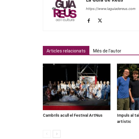
https://www.laguiadereus.com
Articles relacionats
Més de l'autor
Cambrils acull el Festival ArtNus
Impuls al ta
artístic