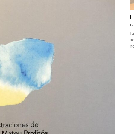
L
La
La
ac
no