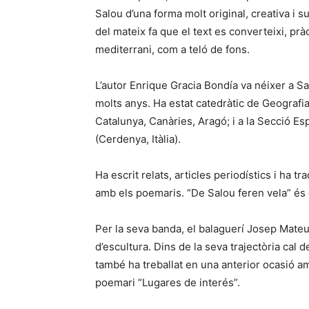
Salou d’una forma molt original, creativa i 
del mateix fa que el text es converteixi, pràc
mediterrani, com a teló de fons.
L’autor Enrique Gracia Bondía va néixer a Sa
molts anys. Ha estat catedràtic de Geografia 
Catalunya, Canàries, Aragó; i a la Secció Es
(Cerdenya, Itàlia).
Ha escrit relats, articles periodístics i ha tr
amb els poemaris. “De Salou feren vela” és e
Per la seva banda, el balaguerí Josep Mateu é
d’escultura. Dins de la seva trajectòria cal d
també ha treballat en una anterior ocasió amb 
poemari “Lugares de interés”.