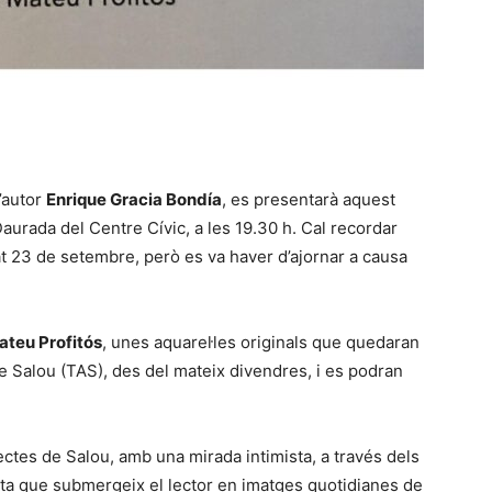
l’autor
Enrique Gracia Bondía
, es presentarà aquest
 Daurada del Centre Cívic, a les 19.30 h. Cal recordar
t 23 de setembre, però es va haver d’ajornar a causa
teu Profitós
, unes aquarel·les originals que quedaran
e Salou (TAS), des del mateix divendres, i es podran
pectes de Salou, amb una mirada intimista, a través dels
crita que submergeix el lector en imatges quotidianes de