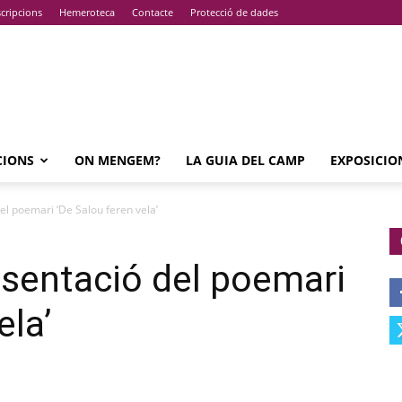
cripcions
Hemeroteca
Contacte
Protecció de dades
CIONS
ON MENGEM?
LA GUIA DEL CAMP
EXPOSICIO
del poemari ‘De Salou feren vela’
resentació del poemari
ela’