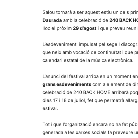
Salou tornarà a ser aquest estiu un dels pri
Daurada
amb la celebració de
240 BACK 
lloc el pròxim
29 d’agost
i que preveu reuni
L’esdeveniment, impulsat pel segell discogr
que neix amb vocació de continuïtat i que p
calendari estatal de la música electrònica.
L’anunci del festival arriba en un moment e
grans esdeveniments
com a element de dina
celebració de 240 BACK HOME arribarà poqu
dies 17 i 18 de juliol, fet que permetrà allar
estival.
Tot i que l’organització encara no ha fet públi
generada a les xarxes socials fa preveure u