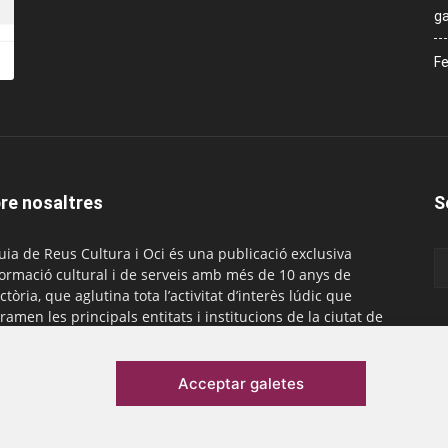
ga
Fe
re nosaltres
S
uia de Reus Cultura i Oci és una publicació exclusiva
formació cultural i de serveis amb més de 10 anys de
ctòria, que aglutina tota l’activitat d’interès lúdic que
ramen les principals entitats i institucions de la ciutat de
. És gratuïta i té una periodicitat mensual.
actar-nos:
comercial@laguiadereus.com
Acceptar galetes