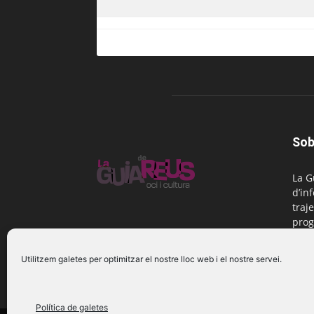
Sob
La G
d’in
traje
prog
Reus
Utilitzem galetes per optimitzar el nostre lloc web i el nostre servei.
Cont
Política de galetes