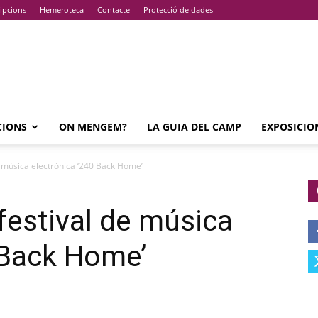
ipcions
Hemeroteca
Contacte
Protecció de dades
CIONS
ON MENGEM?
LA GUIA DEL CAMP
EXPOSICIO
e música electrònica ‘240 Back Home’
festival de música
 Back Home’