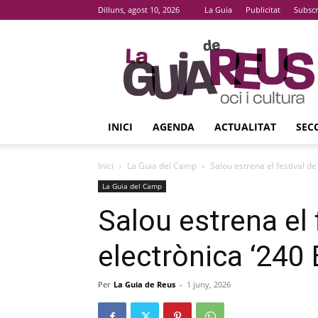
Dilluns, agost 10, 2026
La Guia
Publicitat
Subscr
La
Guia
De
Reus
INICI
AGENDA
ACTUALITAT
SEC
Inici
La Guia del Camp
Salou estrena el festival d
La Guia del Camp
Salou estrena el 
electrònica ‘240
Per
La Guia de Reus
-
1 juny, 2026