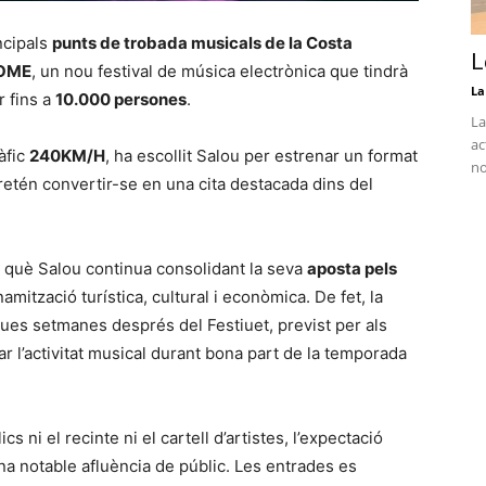
ncipals
punts de trobada musicals de la Costa
L
HOME
, un nou festival de música electrònica que tindrà
La
r fins a
10.000 persones
.
La
ac
àfic
240KM/H
, ha escollit Salou per estrenar un format
no
retén convertir-se en una cita destacada dins del
n què Salou continua consolidant la seva
aposta pels
mització turística, cultural i econòmica. De fet, la
es setmanes després del Festiuet, previst per als
gar l’activitat musical durant bona part de la temporada
cs ni el recinte ni el cartell d’artistes, l’expectació
na notable afluència de públic. Les entrades es