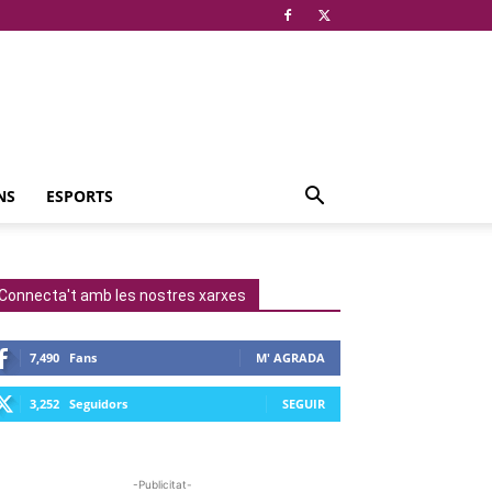
NS
ESPORTS
Connecta't amb les nostres xarxes
7,490
Fans
M' AGRADA
3,252
Seguidors
SEGUIR
-Publicitat-