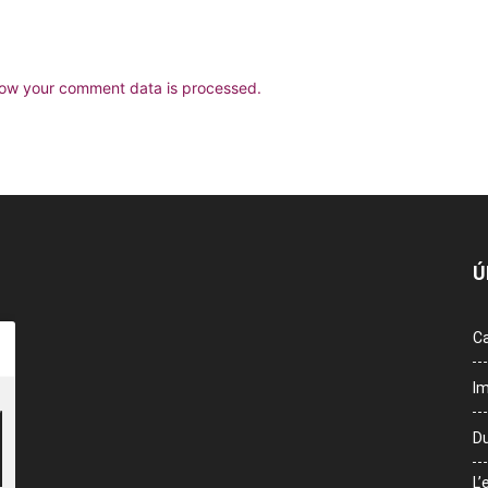
ow your comment data is processed.
Ú
Ca
Im
Du
L’