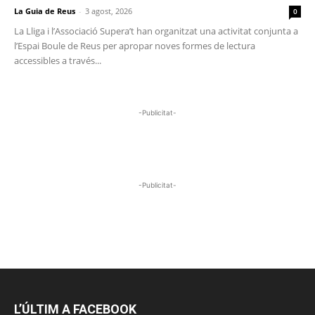
La Guia de Reus
-
3 agost, 2026
0
La Lliga i l’Associació Supera’t han organitzat una activitat conjunta a
l’Espai Boule de Reus per apropar noves formes de lectura
accessibles a través...
-Publicitat-
-Publicitat-
L’ÚLTIM A FACEBOOK