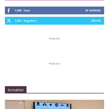
7,490
Fans
M' AGRADA
3,252
Seguidors
SEGUIR
-Publicitat-
-Publicitat-
Actualitat