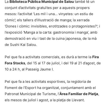
La
Biblioteca Pública Municipal de Salou
també té un
conjunt d’activitats gratuïtes per a aquests propers
mesos: l’activitat ‘Les mil i una… vinyetes: un estiu de
còmic’; els tallers d’il·lustració de manga; la xerrada
‘Dones i còmic: invisibles, erotitzades o protagonistes?’; i
l’exposició ‘Manga a la carta: gastronomia i manga’, amb
demostració en viu i tast de la cuina japonesa, de la mà
de Sushi Kai Salou.
Pel que fa a activitats comercials, es durà a terme la
Fira
Fora Stocks
, del 15 al 17 de juliol, i del 19 al 21 d’agost, de
10 a 24 h, al Passeig Jaume I.
Pel que fa a les activitats esportives, la regidoria de
Foment de l’Esport ha organitzat, conjuntament amb el
Patronat Municipal de Turisme, l’
Àrea Familiar de Platja
,
els mesos de juliol i agost, a la platja de Llevant.