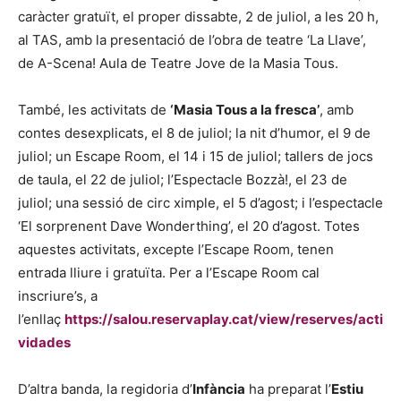
caràcter gratuït, el proper dissabte, 2 de juliol, a les 20 h,
al TAS, amb la presentació de l’obra de teatre ‘La Llave’,
de A-Scena! Aula de Teatre Jove de la Masia Tous.
També, les activitats de
‘Masia Tous a la fresca’
, amb
contes desexplicats, el 8 de juliol; la nit d’humor, el 9 de
juliol; un Escape Room, el 14 i 15 de juliol; tallers de jocs
de taula, el 22 de juliol; l’Espectacle Bozzà!, el 23 de
juliol; una sessió de circ ximple, el 5 d’agost; i l’espectacle
‘El sorprenent Dave Wonderthing’, el 20 d’agost. Totes
aquestes activitats, excepte l’Escape Room, tenen
entrada lliure i gratuïta. Per a l’Escape Room cal
inscriure’s, a
l’enllaç
https://salou.reservaplay.cat/view/reserves/acti
vidades
D’altra banda, la regidoria d’
Infància
ha preparat l’
Estiu