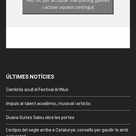
Feu clic per acceptar màrqueting galetes
https://www.facebook.com/guiadereus/
i activar aquest contingut
ÚLTIMES NOTÍCIES
Cambrils acull el Festival ArtNus
Impuls al talent acadèmic, musical i artístic
Duana Suites Salou obre les portes
L’eclipsi del segle arriba a Catalunya: consells per gaudir-lo amb