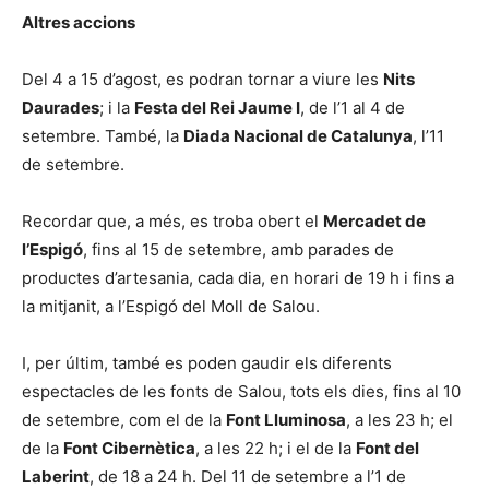
Altres accions
Del 4 a 15 d’agost, es podran tornar a viure les
Nits
Daurades
; i la
Festa del Rei Jaume I
, de l’1 al 4 de
setembre. També, la
Diada Nacional de Catalunya
, l’11
de setembre.
Recordar que, a més, es troba obert el
Mercadet de
l’Espigó
, fins al 15 de setembre, amb parades de
productes d’artesania, cada dia, en horari de 19 h i fins a
la mitjanit, a l’Espigó del Moll de Salou.
I, per últim, també es poden gaudir els diferents
espectacles de les fonts de Salou, tots els dies, fins al 10
de setembre, com el de la
Font Lluminosa
, a les 23 h; el
de la
Font Cibernètica
, a les 22 h; i el de la
Font del
Laberint
, de 18 a 24 h. Del 11 de setembre a l’1 de