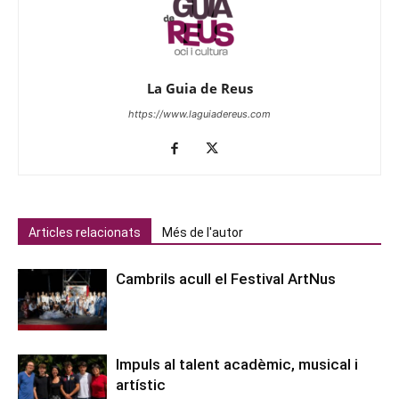
La Guia de Reus
https://www.laguiadereus.com
Articles relacionats
Més de l'autor
Cambrils acull el Festival ArtNus
Impuls al talent acadèmic, musical i
artístic