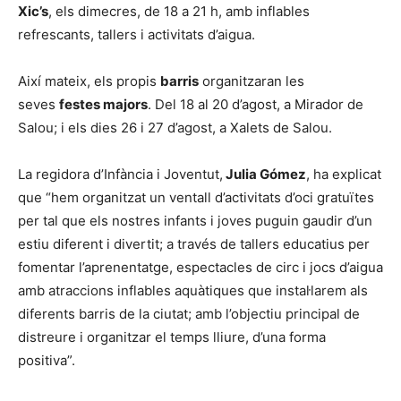
Xic’s
, els dimecres, de 18 a 21 h, amb inflables
refrescants, tallers i activitats d’aigua.
Així mateix, els propis
barris
organitzaran les
seves
festes majors
. Del 18 al 20 d’agost, a Mirador de
Salou; i els dies 26 i 27 d’agost, a Xalets de Salou.
La regidora d’Infància i Joventut,
Julia Gómez
, ha explicat
que “hem organitzat un ventall d’activitats d’oci gratuïtes
per tal que els nostres infants i joves puguin gaudir d’un
estiu diferent i divertit; a través de tallers educatius per
fomentar l’aprenentatge, espectacles de circ i jocs d’aigua
amb atraccions inflables aquàtiques que instal·larem als
diferents barris de la ciutat; amb l’objectiu principal de
distreure i organitzar el temps lliure, d’una forma
positiva”.