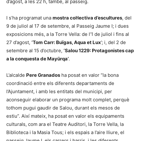
d’agost, a les 22 h, també, al passeig.
I s’ha programat una
mostra col·lectiva d’escultures
, del
9 de juliol al 17 de setembre, al Passeig Jaume I; i dues
exposicions més, a la Torre Vella: de l’1 de juliol i fins al
27 d’agost,
‘Tom Carr: Buïgas, Aqua et Lux
’; i, del 2 de
setembre al 15 d’octubre,
‘Salou 1229: Protagonistes cap
a la conquesta de Mayūrqa’
.
L’alcalde
Pere Granados
ha posat en valor “la bona
coordinació entre els diferents departaments de
l’Ajuntament, i amb les entitats del municipi, per
aconseguir elaborar un programa molt complet, perquè
tothom pugui gaudir de Salou, durant els mesos de
estiu”. Així mateix, ha posat en valor els equipaments
culturals, com ara el Teatre Auditori, la Torre Vella, la
Biblioteca i la Masia Tous; i els espais a l’aire lliure, el
passeig Jaume I, els carrers i barris, i les diferents