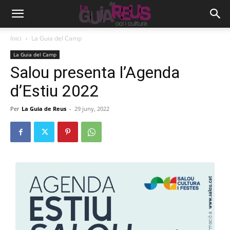
Inici
La Guia del Camp
La Guia del Camp
Salou presenta l’Agenda
d’Estiu 2022
Per
La Guia de Reus
-
29 juny, 2022