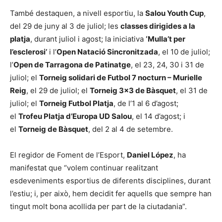
També destaquen, a nivell esportiu, la
Salou Youth Cup
,
del 29 de juny al 3 de juliol; les
classes dirigides a la
platja
, durant juliol i agost; la iniciativa
‘Mulla’t per
l’esclerosi’
i l’
Open Natació Sincronitzada
, el 10 de juliol;
l’
Open de Tarragona de Patinatge
, el 23, 24, 30 i 31 de
juliol; el
Torneig solidari de Futbol 7 nocturn – Murielle
Reig
, el 29 de juliol; el
Torneig 3×3 de Bàsquet
, el 31 de
juliol; el
Torneig Futbol Platja
, de l’1 al 6 d’agost;
el
Trofeu Platja d’Europa UD Salou
, el 14 d’agost; i
el
Torneig de Bàsquet
, del 2 al 4 de setembre.
El regidor de Foment de l’Esport,
Daniel López
, ha
manifestat que “volem continuar realitzant
esdeveniments esportius de diferents disciplines, durant
l’estiu; i, per això, hem decidit fer aquells que sempre han
tingut molt bona acollida per part de la ciutadania”.