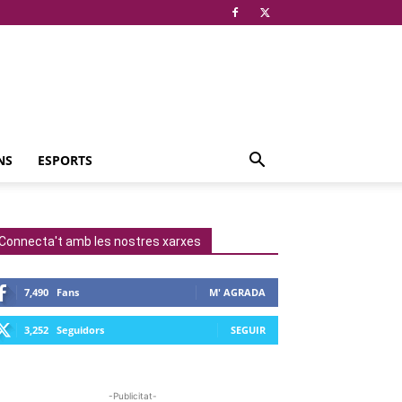
NS
ESPORTS
Connecta't amb les nostres xarxes
7,490
Fans
M' AGRADA
3,252
Seguidors
SEGUIR
-Publicitat-