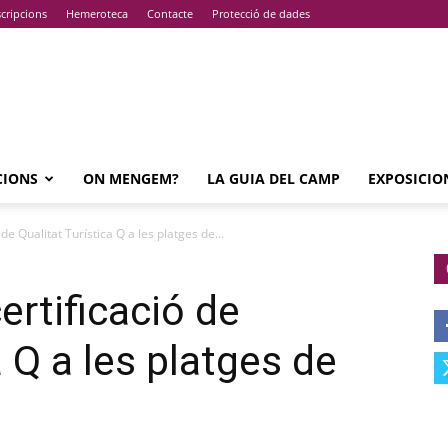
cripcions
Hemeroteca
Contacte
Protecció de dades
CIONS
ON MENGEM?
LA GUIA DEL CAMP
EXPOSICIO
de Qualitat Turística Q a les platges de...
ertificació de
a Q a les platges de