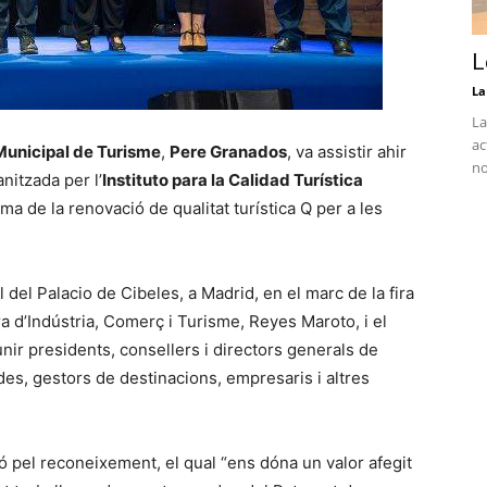
L
La
La
ac
Municipal de Turisme
,
Pere Granados
, va assistir ahir
no
anitzada per l’
Instituto para la Calidad Turística
oma de la renovació de qualitat turística Q per a les
al del Palacio de Cibeles, a Madrid, en el marc de la fira
tra d’Indústria, Comerç i Turisme, Reyes Maroto, i el
unir presidents, consellers i directors generals de
es, gestors de destinacions, empresaris i altres
ó pel reconeixement, el qual “ens dóna un valor afegit