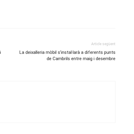
Article següent
i
La deixalleria mòbil s’instal·larà a diferents punts
de Cambrils entre maig i desembre