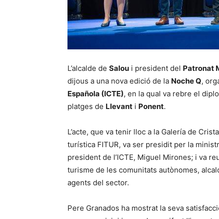
L’alcalde de
Salou
i president del
Patronat 
dijous a una nova edició de la
Noche Q
, org
Española (ICTE)
, en la qual va rebre el dipl
platges de
Llevant
i
Ponent
.
L’acte, que va tenir lloc a la Galería de Crist
turística FITUR, va ser presidit per la minis
president de l’ICTE, Miguel Mirones; i va re
turisme de les comunitats autònomes, alcald
agents del sector.
Pere Granados ha mostrat la seva satisfacci