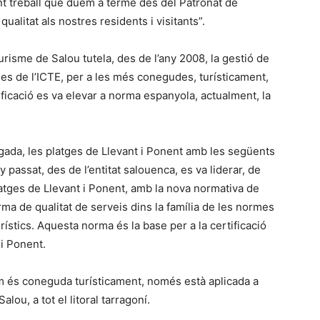
nt treball que duem a terme des del Patronat de
ualitat als nostres residents i visitants”.
risme de Salou tutela, des de l’any 2008, la gestió de
atges de l’ICTE, per a les més conegudes, turísticament,
ificació es va elevar a norma espanyola, actualment, la
egada, les platges de Llevant i Ponent amb les següents
 passat, des de l’entitat salouenca, es va liderar, de
platges de Llevant i Ponent, amb la nova normativa de
ma de qualitat de serveis dins la família de les normes
rístics. Aquesta norma és la base per a la certificació
 i Ponent.
m és coneguda turísticament, només està aplicada a
lou, a tot el litoral tarragoní.