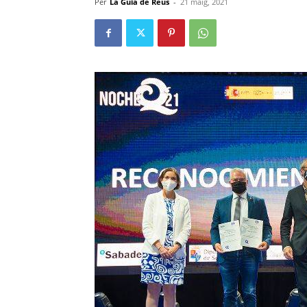
Per
La Guia de Reus
-
21 maig, 2021