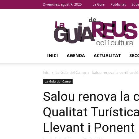
Divendres, agost 7, 2026
La Guia
Publicitat
Subs
La
Guia
De
Reus
INICI
AGENDA
ACTUALITAT
SEC
Inici
La Guia del Camp
Salou renova la certificació 
La Guia del Camp
Salou renova la c
Qualitat Turístic
Llevant i Ponent