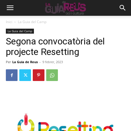
Inici
La Guia del Camp
La Guia del Camp
Segona convocatòria del
projecte Resetting
Per
La Guia de Reus
-
9 febrer, 2023