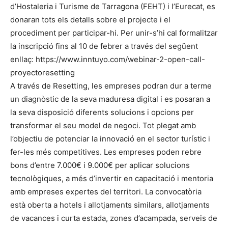
d’Hostaleria i Turisme de Tarragona (FEHT) i l’Eurecat, es
donaran tots els detalls sobre el projecte i el
procediment per participar-hi. Per unir-s’hi cal formalitzar
la inscripció fins al 10 de febrer a través del següent
enllaç: https://www.inntuyo.com/webinar-2-open-call-
proyectoresetting
A través de Resetting, les empreses podran dur a terme
un diagnòstic de la seva maduresa digital i es posaran a
la seva disposició diferents solucions i opcions per
transformar el seu model de negoci. Tot plegat amb
l’objectiu de potenciar la innovació en el sector turístic i
fer-les més competitives. Les empreses poden rebre
bons d’entre 7.000€ i 9.000€ per aplicar solucions
tecnològiques, a més d’invertir en capacitació i mentoria
amb empreses expertes del territori. La convocatòria
està oberta a hotels i allotjaments similars, allotjaments
de vacances i curta estada, zones d’acampada, serveis de