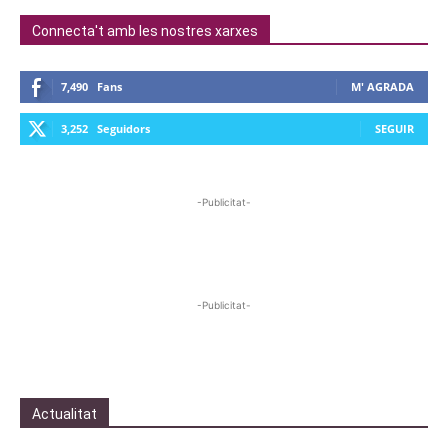
Connecta't amb les nostres xarxes
7,490
Fans
M' AGRADA
3,252
Seguidors
SEGUIR
-Publicitat-
-Publicitat-
Actualitat