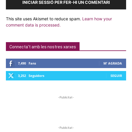
INICIAR SESSIÓ PER FER-HI UN COMENTARI
This site uses Akismet to reduce spam.
Learn how your
comment data is processed.
Connecta't amb les nostres xarxes
7,490
Fans
M' AGRADA
3,252
Seguidors
SEGUIR
-Publicitat-
-Publicitat-