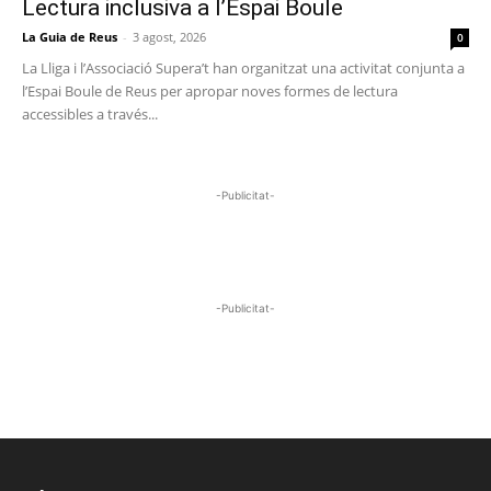
Lectura inclusiva a l’Espai Boule
La Guia de Reus
-
3 agost, 2026
0
La Lliga i l’Associació Supera’t han organitzat una activitat conjunta a
l’Espai Boule de Reus per apropar noves formes de lectura
accessibles a través...
-Publicitat-
-Publicitat-