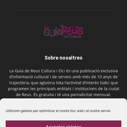
Sobre nosaltres
La Guia de Reus Cultura i Oci és una publicació exclusiva
d’informació cultural i de serveis amb més de 10 anys de
trajectòria, que aglutina tota l’activitat d’interès lúdic que
programen les principals entitats i institucions de la ciutat
de Reus. És gratuïta i té una periodicitat mensual.
Contactar-nos:
comercial@laguiadereus.com
Utilitzem galetes per optimitzar el nostre lloc web i el nostre servei.
Acceptar galetes