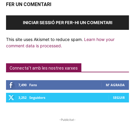
FER UN COMENTARI
INICIAR SESSIÓ PER FER-HI UN COMENTARI
This site uses Akismet to reduce spam.
Learn how your
comment data is processed.
Connecta't amb les nostres xarxes
7,490
Fans
M' AGRADA
3,252
Seguidors
SEGUIR
-Publicitat-