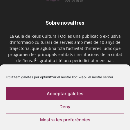
Sobre nosaltres
La Guia de Reus Cultura i Oci és una publicació exclusiva
d’informació cultural i de serveis amb més de 10 anys de
trajectòria, que aglutina tota l’activitat d’interès lúdic que
programen les principals entitats i institucions de la ciutat
de Reus. És gratuïta i té una periodicitat mensual.
Contactar-nos:
comercial@laguiadereus.com
Utilitzem galetes per optimitzar el nostre lloc web i el nostre servei.
Acceptar galetes
Segueix-nos
Deny
Mostra les preferències