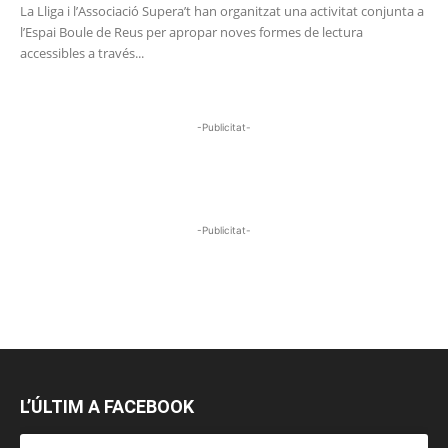
La Lliga i l’Associació Supera’t han organitzat una activitat conjunta a
l’Espai Boule de Reus per apropar noves formes de lectura
accessibles a través...
-Publicitat-
-Publicitat-
L’ÚLTIM A FACEBOOK