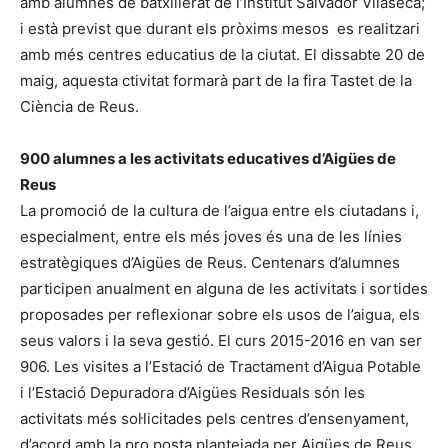
amb alumnes de batxillerat de l’Institut Salvador Vilaseca;
i està previst que durant els pròxims mesos es realitzari
amb més centres educatius de la ciutat. El dissabte 20 de
maig, aquesta ctivitat formarà part de la fira Tastet de la
Ciència de Reus.
900 alumnes a les activitats educatives d’Aigües de
Reus
La promoció de la cultura de l’aigua entre els ciutadans i,
especialment, entre els més joves és una de les línies
estratègiques d’Aigües de Reus. Centenars d’alumnes
participen anualment en alguna de les activitats i sortides
proposades per reflexionar sobre els usos de l’aigua, els
seus valors i la seva gestió. El curs 2015-2016 en van ser
906. Les visites a l’Estació de Tractament d’Aigua Potable
i l’Estació Depuradora d’Aigües Residuals són les
activitats més sol·licitades pels centres d’ensenyament,
d’acord amb la pro posta plantejada per Aigües de Reus