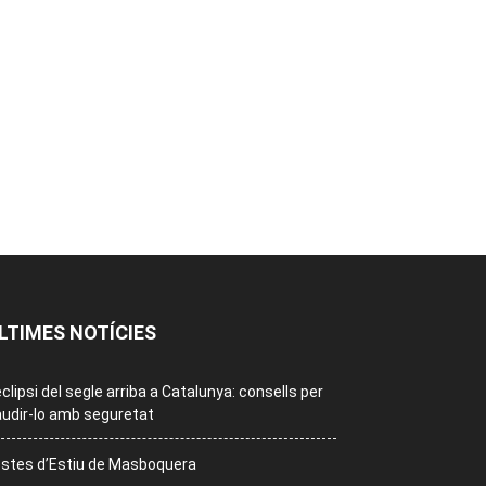
LTIMES NOTÍCIES
eclipsi del segle arriba a Catalunya: consells per
udir-lo amb seguretat
stes d’Estiu de Masboquera