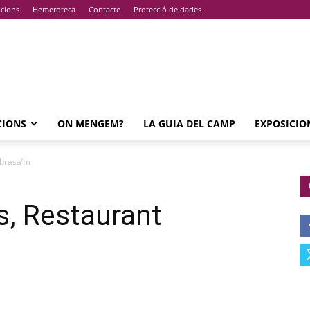
pcions
Hemeroteca
Contacte
Protecció de dades
CIONS
ON MENGEM?
LA GUIA DEL CAMP
EXPOSICIO
Abrasa’m
s, Restaurant