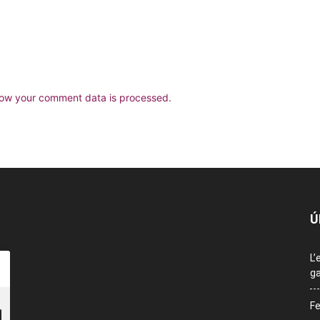
ow your comment data is processed.
Ú
L’
ga
Fe