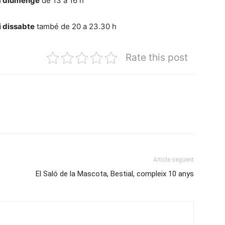
a diumenge
de 13 a 16 h
i dissabte
també de 20 a 23.30 h
Rate this post
Article següent
El Saló de la Mascota, Bestial, compleix 10 anys