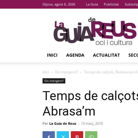
Dijous, agost 6, 2026
La Guia
Publicitat
Subscri
La
Guia
De
Reus
INICI
AGENDA
ACTUALITAT
SEC
Inici
On mengem?
Temps de calçots, Restaurant 
On mengem?
Temps de calçot
Abrasa’m
Per
La Guia de Reus
-
13 març, 2019