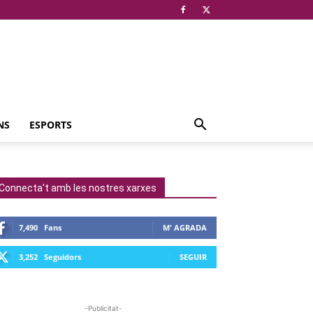
NS
ESPORTS
Connecta't amb les nostres xarxes
7,490
Fans
M' AGRADA
3,252
Seguidors
SEGUIR
-Publicitat-