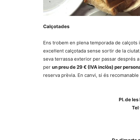
Calçotades
Ens trobem en plena temporada de calçots i
excel·lent calçotada sense sortir de la ciuta
seva terrassa exterior per passar després a l
per
un preu de 29 € (IVA inclòs) per person
reserva prèvia. En canvi, si és recomanable
Pl. de les
Tel