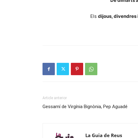
De dimarts 
Els
dijous, divendres 
Article anterior
Gessamí de Virgínia Bignònia, Pep Aguadé
La Guia de Reus