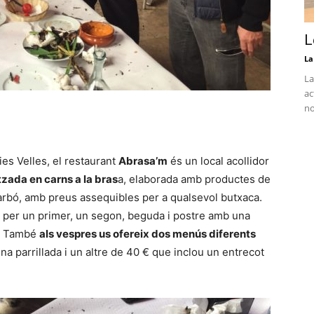
L
La
La
ac
no
ies Velles, el restaurant
Abrasa’m
és un local acollidor
tzada en carns a la bras
a, elaborada amb productes de
carbó, amb preus assequibles per a qualsevol butxaca.
 per un primer, un segon, beguda i postre amb una
€. També
als vespres us ofereix dos menús diferents
na parrillada i un altre de 40 € que inclou un entrecot