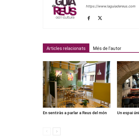
https://www.laguiadereus.com
Articles relacionats
Més de l'autor
En sentiràs a parlar a Reus del món
Un espai ún