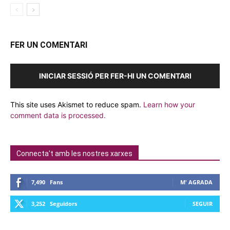
FER UN COMENTARI
INICIAR SESSIÓ PER FER-HI UN COMENTARI
This site uses Akismet to reduce spam.
Learn how your
comment data is processed.
Connecta't amb les nostres xarxes
7,490
Fans
M' AGRADA
3,252
Seguidors
SEGUIR