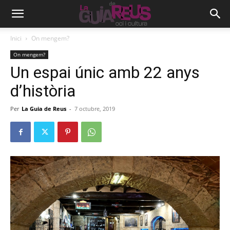
Inici
On mengem?
On mengem?
Un espai únic amb 22 anys
d’història
Per
La Guia de Reus
-
7 octubre, 2019