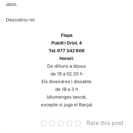
idoni.
Descobriu-lo!
Flaps
Pubill i Oriol, 4
Tel. 977 342 606
Horari:
De dilluns a dijous
de 18 a 02.30 h
Els divendres i dissabte
de 18 a 3 h
(diumenges tancat,
excepte si juga el Barça)
Rate this post