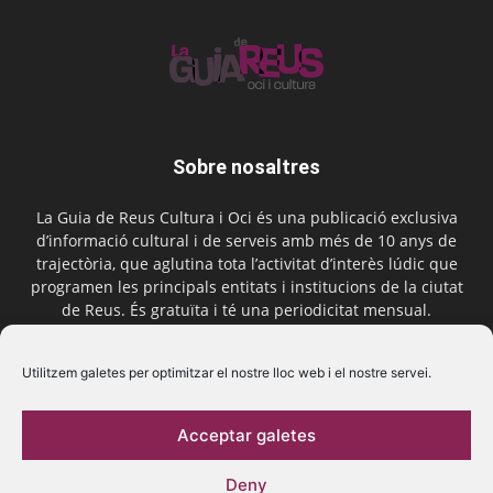
Sobre nosaltres
La Guia de Reus Cultura i Oci és una publicació exclusiva
d’informació cultural i de serveis amb més de 10 anys de
trajectòria, que aglutina tota l’activitat d’interès lúdic que
programen les principals entitats i institucions de la ciutat
de Reus. És gratuïta i té una periodicitat mensual.
Contactar-nos:
comercial@laguiadereus.com
Utilitzem galetes per optimitzar el nostre lloc web i el nostre servei.
Acceptar galetes
Segueix-nos
Deny