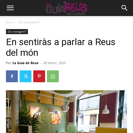
Inici
On mengem?
On mengem?
En sentiràs a parlar a Reus
del món
Per
La Guia de Reus
-
28 febrer, 2020