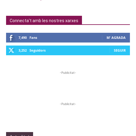
Connecta't amb les nostres xarxes
7,490
Fans
M' AGRADA
3,252
Seguidors
SEGUIR
-Publicitat-
-Publicitat-