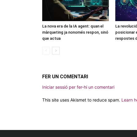
La nova era de la IA agent: quan el
La revoluci
màrqueting ja nonomés respon, sinó
posicionar e
que actua
respostes d
FER UN COMENTARI
Iniciar sessió per fer-hi un comentari
This site uses Akismet to reduce spam.
Learn h