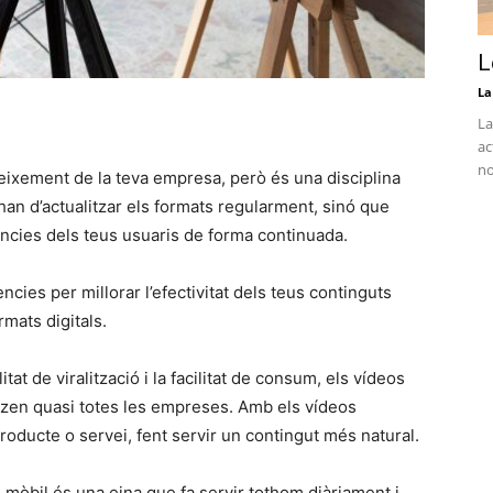
L
La
La
ac
no
reixement de la teva empresa, però és una disciplina
an d’actualitzar els formats regularment, sinó que
rències dels teus usuaris de forma continuada.
ncies per millorar l’efectivitat dels teus continguts
rmats digitals.
itat de viralització i la facilitat de consum, els vídeos
itzen quasi totes les empreses. Amb els vídeos
roducte o servei, fent servir un contingut més natural.
 mòbil és una eina que fa servir tothom diàriament i