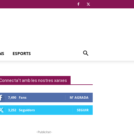
NS
ESPORTS
Connecta't amb les nostres xarxes
7,490
Fans
M' AGRADA
3,252
Seguidors
SEGUIR
-Publicitat-