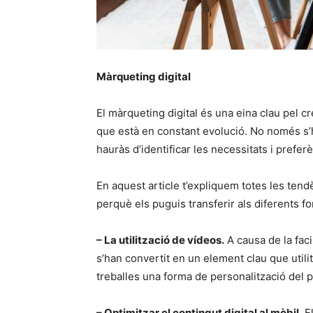
Màrqueting digital
El màrqueting digital és una eina clau pel c
que està en constant evolució. No només s’h
hauràs d’identificar les necessitats i prefe
En aquest article t’expliquem totes les tendè
perquè els puguis transferir als diferents fo
– La utilització de vídeos.
A causa de la facil
s’han convertit en un element clau que util
treballes una forma de personalització del p
– Optimitzar el contingut digital al mòbil.
El