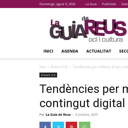
Diumenge, agost 9, 2026
La Guia
Publicitat
Subs
La
Guia
De
Reus
INICI
AGENDA
ACTUALITAT
SEC
Inici
Entorn 2.0
Tendències per millorar el teu cont
Entorn 2.0
Tendències per mi
contingut digital
Per
La Guia de Reus
-
4 octubre, 2023