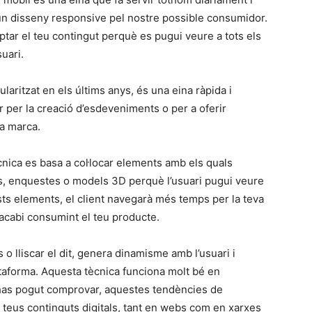
 un disseny responsive pel nostre possible consumidor.
tar el teu contingut perquè es pugui veure a tots els
suari.
laritzat en els últims anys, és una eina ràpida i
vir per la creació d’esdeveniments o per a oferir
va marca.
nica es basa a col·locar elements amb els quals
ocs, enquestes o models 3D perquè l’usuari pugui veure
ts elements, el client navegarà més temps per la teva
 acabi consumint el teu producte.
s o lliscar el dit, genera dinamisme amb l’usuari i
ataforma. Aquesta tècnica funciona molt bé en
has pogut comprovar, aquestes tendències de
s teus continguts digitals, tant en webs com en xarxes