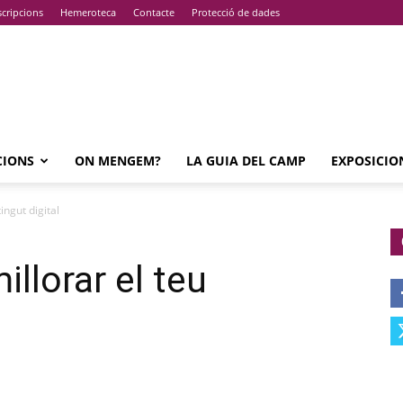
cripcions
Hemeroteca
Contacte
Protecció de dades
CIONS
ON MENGEM?
LA GUIA DEL CAMP
EXPOSICIO
ingut digital
llorar el teu