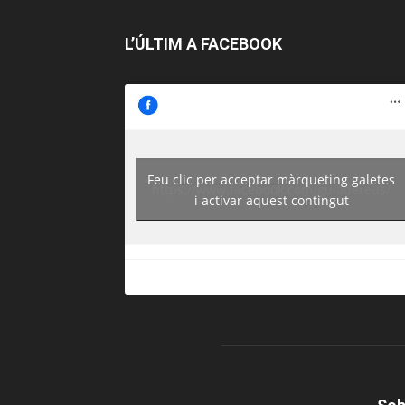
L’ÚLTIM A FACEBOOK
Feu clic per acceptar màrqueting galetes
https://www.facebook.com/guiadereus/
i activar aquest contingut