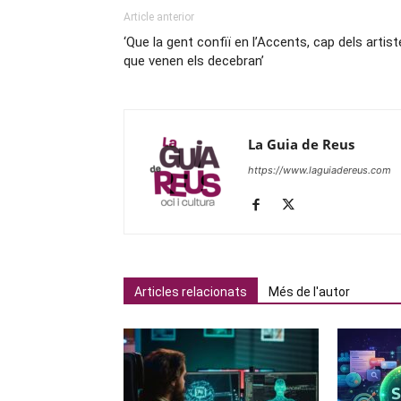
Article anterior
‘Que la gent confiï en l’Accents, cap dels artis
que venen els decebran’
La Guia de Reus
https://www.laguiadereus.com
Articles relacionats
Més de l'autor