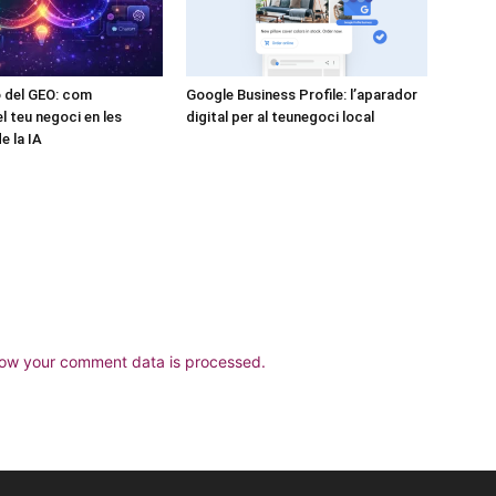
ó del GEO: com
Google Business Profile: l’aparador
l teu negoci en les
digital per al teunegoci local
e la IA
ow your comment data is processed.