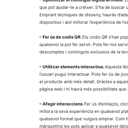
que pot ajudar-te a créixer. S’ha de buscar
Emprant tècniques de disseny, hauràs d’adap
dispositius i així millorar l’experiència de l’u
– Fer ús de codis QR.
Els codis QR s’han popu
qualsevol la pot fer servir. Pots fer-los ser
descomptes i continguts exclusius de la te
– Utilitzar elements interactius.
Aquesta tèc
l’usuari pugui interactuar. Pots fer ús de j
el producte amb més detall. Gràcies a aques
pàgina web i hi haurà més possibilitats que
– Afegir interaccions.
Fer ús d’enllaços, clic
millora la seva experiència en qualsevol pl
qualsevol format que vulguis emprar. Com 
màrqueting les pots aplicar a qualsevol del