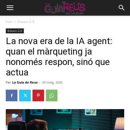
Inici
Entorn 2.0
Entorn 2.0
La nova era de la IA agent:
quan el màrqueting ja
nonomés respon, sinó que
actua
Per
La Guia de Reus
-
28 maig, 2026