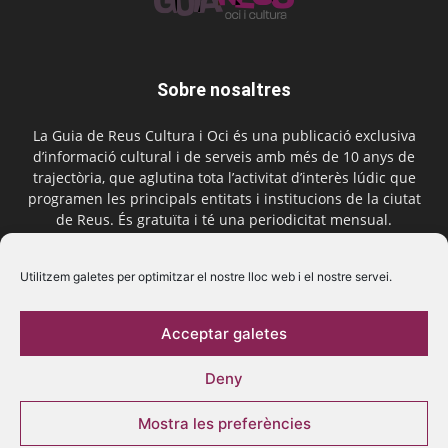
Sobre nosaltres
La Guia de Reus Cultura i Oci és una publicació exclusiva
d’informació cultural i de serveis amb més de 10 anys de
trajectòria, que aglutina tota l’activitat d’interès lúdic que
programen les principals entitats i institucions de la ciutat
de Reus. És gratuïta i té una periodicitat mensual.
Contactar-nos:
comercial@laguiadereus.com
Utilitzem galetes per optimitzar el nostre lloc web i el nostre servei.
Acceptar galetes
Segueix-nos
Deny
Mostra les preferències