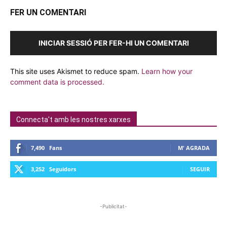
FER UN COMENTARI
INICIAR SESSIÓ PER FER-HI UN COMENTARI
This site uses Akismet to reduce spam.
Learn how your
comment data is processed.
Connecta't amb les nostres xarxes
7,490
Fans
M' AGRADA
3,252
Seguidors
SEGUIR
-Publicitat-