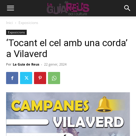
Inici
Exposicions
Exposicions
‘Tocant el cel amb una corda’
a Vilaverd
Per
La Guia de Reus
-
22 gener, 2024