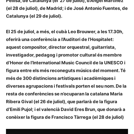
Pellisa
, de Catalunya (el 27 de juliol), d’
Ángel Martínez
(el 28 de juliol), de Madrid; i de
José Antonio Fuentes
, de
Catalunya (el 29 de juliol).
El 25 de juliol, a més,
el cubà
Leo Brouwer
, a les 17.30h,
oferirà una conferència a l’Auditori de l’Hospitalet:
aquest compositor, director orquestral, guitarrista,
investigador, pedagog i promotor cultural és membre
d’Honor de l’International Music Council de la UNESCO i
figura entre els més reconeguts músics del moment. Té
més de 300 distincions artístiques i acadèmiques i
diverses agrupacions i festivals porten el seu nom. De la
resta de conferències se n’ocuparan la catalana
Maria
Ribera Gival
(el 26 de juliol), que parlarà de la figura
d’Emili Pujol; i el valencià
David Eres Brun
, que donarà a
conèixer la figura de Francisco Tàrrega (el 28 de juliol)