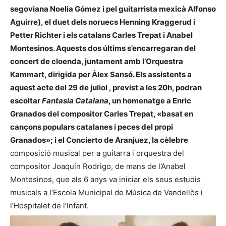
segoviana Noelia Gómez i pel guitarrista mexicà Alfonso
Aguirre), el duet dels noruecs
Henning Kraggerud i
Petter Richter
i els catalans
Carles Trepat i Anabel
Montesinos
. Aquests dos últims s’encarregaran del
concert de cloenda, juntament amb l’
Orquestra
Kammart, dirigida per Àlex Sansó.
Els assistents a
aquest acte del 29 de juliol , previst a les 20h, podran
escoltar
Fantasia Catalana
, un homenatge a Enric
Granados del compositor Carles Trepat, «basat en
cançons populars catalanes i peces del propi
Granados»; i el Concierto de Aranjuez, la cèlebre
composició musical per a guitarra i orquestra del
compositor Joaquín Rodrigo, de mans de l’Anabel
Montesinos, que als 6 anys va iniciar els seus estudis
musicals a l’Escola Municipal de Música de Vandellòs i
l’Hospitalet de l’Infant.