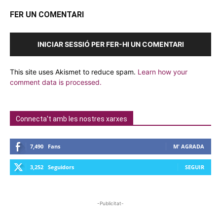
FER UN COMENTARI
INICIAR SESSIÓ PER FER-HI UN COMENTARI
This site uses Akismet to reduce spam.
Learn how your
comment data is processed.
Connecta't amb les nostres xarxes
7,490
Fans
M' AGRADA
3,252
Seguidors
SEGUIR
-Publicitat-