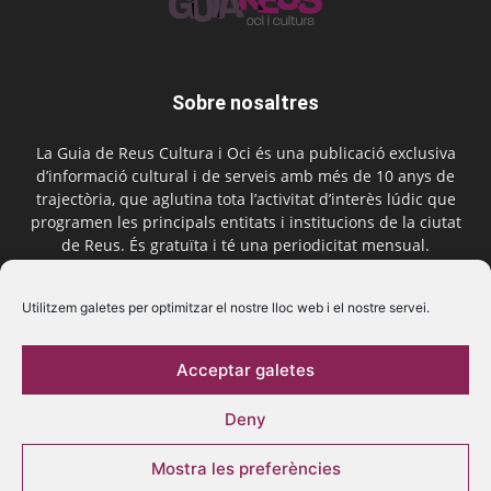
Sobre nosaltres
La Guia de Reus Cultura i Oci és una publicació exclusiva
d’informació cultural i de serveis amb més de 10 anys de
trajectòria, que aglutina tota l’activitat d’interès lúdic que
programen les principals entitats i institucions de la ciutat
de Reus. És gratuïta i té una periodicitat mensual.
Contactar-nos:
comercial@laguiadereus.com
Utilitzem galetes per optimitzar el nostre lloc web i el nostre servei.
Acceptar galetes
Segueix-nos
Deny
Mostra les preferències