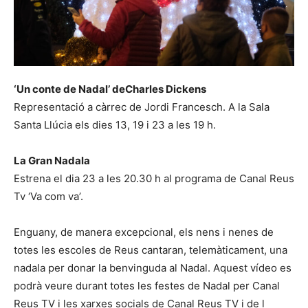
‘Un conte de Nadal’ deCharles Dickens
Representació a càrrec de Jordi Francesch. A la Sala
Santa Llúcia els dies 13, 19 i 23 a les 19 h.
La Gran Nadala
Estrena el dia 23 a les 20.30 h al programa de Canal Reus
Tv ‘Va com va’.
Enguany, de manera excepcional, els nens i nenes de
totes les escoles de Reus cantaran, telemàticament, una
nadala per donar la benvinguda al Nadal. Aquest vídeo es
podrà veure durant totes les festes de Nadal per Canal
Reus TV i les xarxes socials de Canal Reus TV i de l