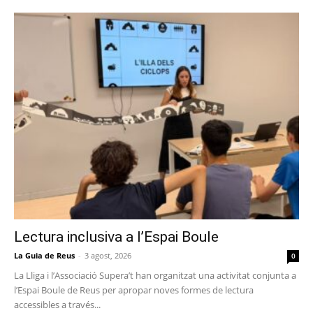
Lectura inclusiva a l’Espai Boule
La Guia de Reus
-
3 agost, 2026
0
La Lliga i l’Associació Supera’t han organitzat una activitat conjunta a
l’Espai Boule de Reus per apropar noves formes de lectura
accessibles a través...