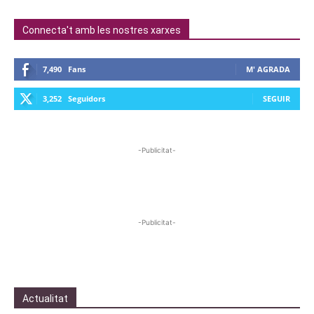
Connecta't amb les nostres xarxes
7,490
Fans
M' AGRADA
3,252
Seguidors
SEGUIR
-Publicitat-
-Publicitat-
Actualitat