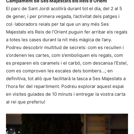
Campament de Ses Majestats els Reis d’Orient
El parc de Sant Jordi acollirà durant tot el dia, del 2 al 5
de gener, i per primera vegada, l’activitat dels patges i
col· laboradors reials per tal que un any més Ses
Majestats els Reis de l’Orient puguin fer arribar els regals
a totes les cases durant la nit més màgica de l’any.
Podreu descobrir multitud de secrets: com es recullen i
s’ordenen les cartes, com s’emboliquen els regals, com
es preparen els caramels i el carbó, com descansa l’Estel,
com es comproven les escales dels bombers…; en
definitiva, tot allò que facilitarà la tasca a Ses Majestats a
l’hora fer del repartiment. Podreu explorar aquest espai
en visites guiades de 10 minuts i entregar la vostra carta
al rei que preferiu!