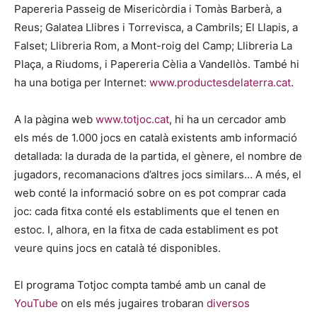
Papereria Passeig de Misericòrdia i Tomàs Barberà, a
Reus; Galatea Llibres i Torrevisca, a Cambrils; El Llapis, a
Falset; Llibreria Rom, a Mont-roig del Camp; Llibreria La
Plaça, a Riudoms, i Papereria Cèlia a Vandellòs. També hi
ha una botiga per Internet:
www.productesdelaterra.cat
.
A la pàgina web
www.totjoc.cat
, hi ha un cercador amb
els més de 1.000 jocs en català existents amb informació
detallada: la durada de la partida, el gènere, el nombre de
jugadors, recomanacions d’altres jocs similars… A més, el
web conté la informació sobre on es pot comprar cada
joc: cada fitxa conté els establiments que el tenen en
estoc. I, alhora, en la fitxa de cada establiment es pot
veure quins jocs en català té disponibles.
El programa Totjoc compta també amb un canal de
YouTube
on els més jugaires trobaran
diversos