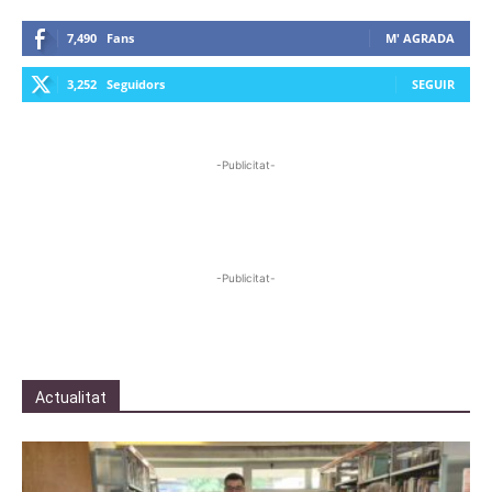
7,490
Fans
M' AGRADA
3,252
Seguidors
SEGUIR
-Publicitat-
-Publicitat-
Actualitat