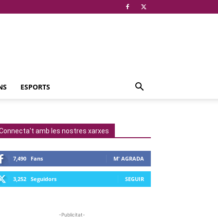
NS
ESPORTS
Connecta't amb les nostres xarxes
7,490
Fans
M' AGRADA
3,252
Seguidors
SEGUIR
-Publicitat-