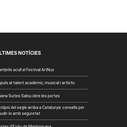
LTIMES NOTÍCIES
mbrils acull el Festival ArtNus
puls al talent acadèmic, musical i artístic
ana Suites Salou obre les portes
eclipsi del segle arriba a Catalunya: consells per
udir-lo amb seguretat
stes d’Estiu de Masboquera