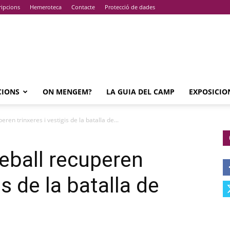
ripcions
Hemeroteca
Contacte
Protecció de dades
CIONS
ON MENGEM?
LA GUIA DEL CAMP
EXPOSICIO
ren trinxeres i vestigis de la batalla de...
eball recuperen
is de la batalla de