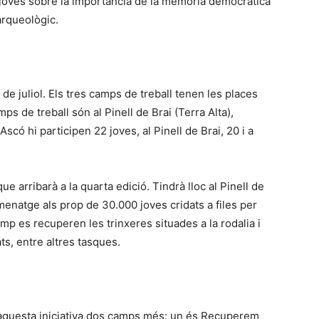
els joves sobre la importància de la memòria democràtica
arqueològic.
e juliol. Els tres camps de treball tenen les places
s de treball són al Pinell de Brai (Terra Alta),
scó hi participen 22 joves, al Pinell de Brai, 20 i a
e arribarà a la quarta edició. Tindrà lloc al Pinell de
omenatge als prop de 30.000 joves cridats a files per
amp es recuperen les trinxeres situades a la rodalia i
ts, entre altres tasques.
 aquesta iniciativa dos camps més: un és Recuperem