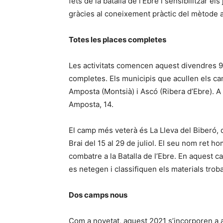
fets de la batalla de l’Ebre i sensibilitzar 
gràcies al coneixement pràctic del mètode 
Totes les places completes
Les activitats comencen aquest divendres 9 d
completes. Els municipis que acullen els camp
Amposta (Montsià) i Ascó (Ribera d’Ebre). A A
Amposta, 14.
El camp més veterà és La Lleva del Biberó, qu
Brai del 15 al 29 de juliol. El seu nom ret h
combatre a la Batalla de l’Ebre. En aquest c
es netegen i classifiquen els materials troba
Dos camps nous
Com a novetat, aquest 2021 s’incorporen a