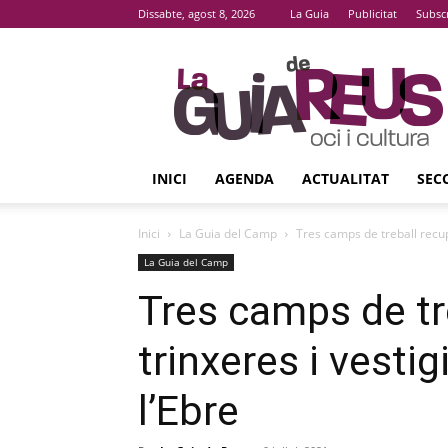
Dissabte, agost 8, 2026
La Guia
Publicitat
Subsc
La
Guia
De
Reus
INICI
AGENDA
ACTUALITAT
SEC
Inici
La Guia del Camp
Tres camps de treball recupe
La Guia del Camp
Tres camps de tr
trinxeres i vestig
l’Ebre