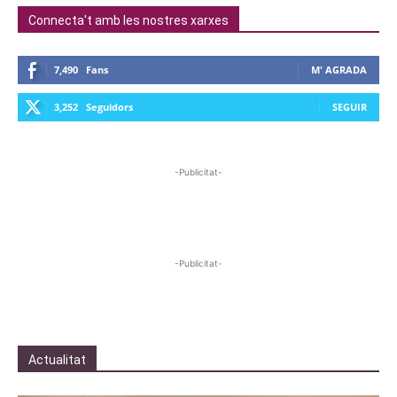
Connecta't amb les nostres xarxes
7,490
Fans
M' AGRADA
3,252
Seguidors
SEGUIR
-Publicitat-
-Publicitat-
Actualitat