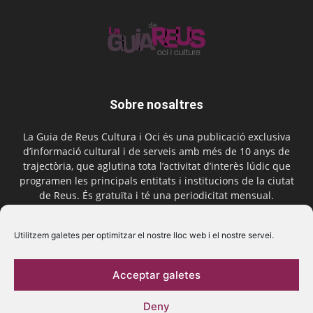
Sobre nosaltres
La Guia de Reus Cultura i Oci és una publicació exclusiva
d’informació cultural i de serveis amb més de 10 anys de
trajectòria, que aglutina tota l’activitat d’interès lúdic que
programen les principals entitats i institucions de la ciutat
de Reus. És gratuïta i té una periodicitat mensual.
Contactar-nos:
comercial@laguiadereus.com
Utilitzem galetes per optimitzar el nostre lloc web i el nostre servei.
Acceptar galetes
Segueix-nos
Deny