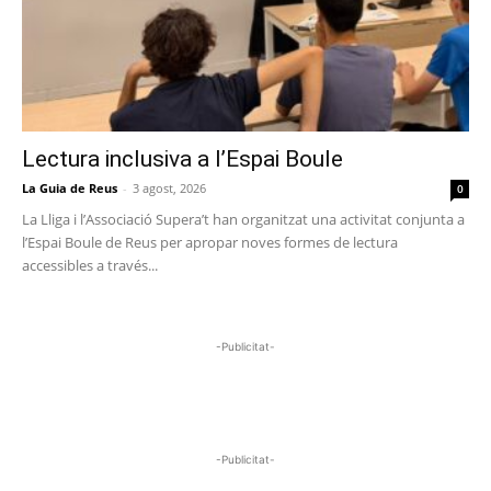
Lectura inclusiva a l’Espai Boule
La Guia de Reus
-
3 agost, 2026
0
La Lliga i l’Associació Supera’t han organitzat una activitat conjunta a
l’Espai Boule de Reus per apropar noves formes de lectura
accessibles a través...
-Publicitat-
-Publicitat-