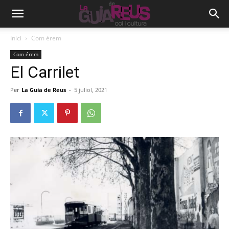
Inici
Com érem
Com érem
El Carrilet
Per
La Guia de Reus
-
5 juliol, 2021