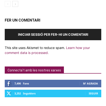
FER UN COMENTARI
INICIAR SESSIÓ PER FER-HI UN COMENTARI
This site uses Akismet to reduce spam.
Learn how your
comment data is processed.
Connecta't amb les nostres xarxes
7,490
Fans
M' AGRADA
3,252
Seguidors
SEGUIR