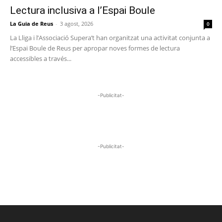
Lectura inclusiva a l’Espai Boule
La Guia de Reus
-
3 agost, 2026
0
La Lliga i l’Associació Supera’t han organitzat una activitat conjunta a
l’Espai Boule de Reus per apropar noves formes de lectura
accessibles a través...
-Publicitat-
-Publicitat-