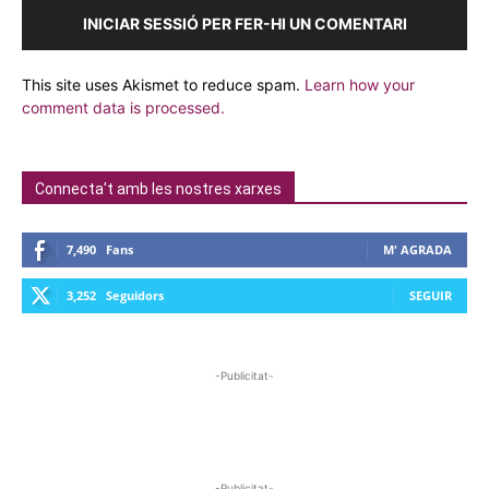
INICIAR SESSIÓ PER FER-HI UN COMENTARI
This site uses Akismet to reduce spam.
Learn how your
comment data is processed.
Connecta't amb les nostres xarxes
7,490
Fans
M' AGRADA
3,252
Seguidors
SEGUIR
-Publicitat-
-Publicitat-