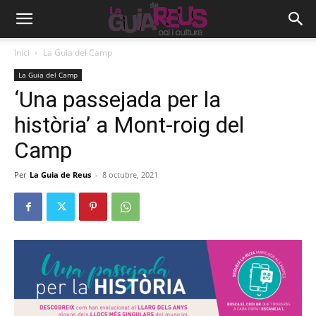
Inici
La Guia del Camp
La Guia del Camp
‘Una passejada per la
història’ a Mont-roig del
Camp
Per
La Guia de Reus
-
8 octubre, 2021